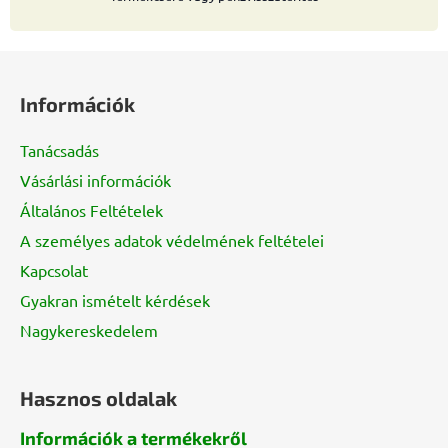
L
á
Információk
b
l
Tanácsadás
é
Vásárlási információk
c
Általános Feltételek
A személyes adatok védelmének feltételei
Kapcsolat
Gyakran ismételt kérdések
Nagykereskedelem
Hasznos oldalak
Információk a termékekről