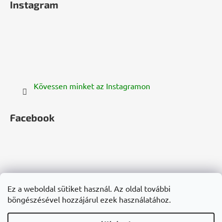
Instagram
Kövessen minket az Instagramon
Facebook
zelenazeme.cz
zelenazeme.sk
cannadorra.com
Ez a weboldal sütiket használ. Az oldal további
hanf-gesundheit.de
cannadorra.fr
cannadorra.it
böngészésével hozzájárul ezek használatához.
konopie-zdrowie.pl
cannadorra.ru