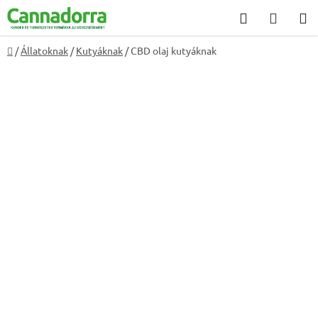
Ugrás
Keresés
KOSÁ
a
fő
Kezdőlap
/
Állatoknak
/
Kutyáknak
/
CBD olaj kutyáknak
tartalomhoz