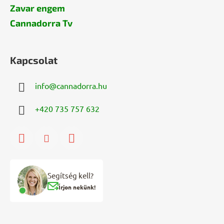
Zavar engem
Cannadorra Tv
Kapcsolat
info
@
cannadorra.hu
+420 735 757 632
Segítség kell?
Írjon nekünk!