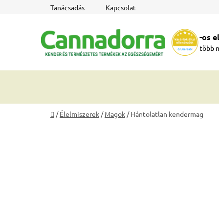
Ugrás
Tanácsadás
Kapcsolat
a
fő
-os 
tartalomhoz
több 
Kezdőlap
/
Élelmiszerek
/
Magok
/
Hántolatlan kendermag