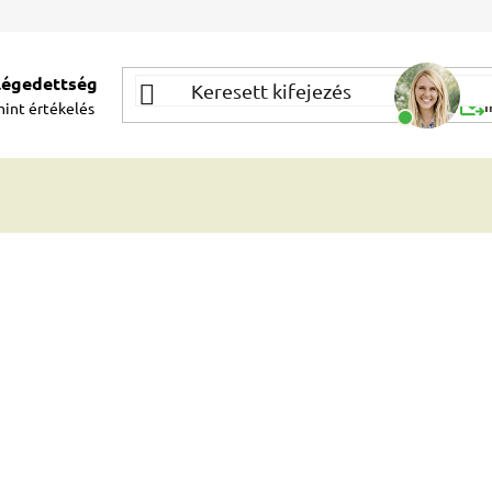
elégedettség
Segí
mint
értékelés
Í