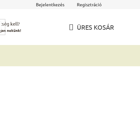
Bejelentkezés
Regisztráció
tség kell?
ÜRES KOSÁR
rjon nekünk!
KOSÁR