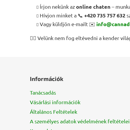
online chaten
Írjon nekünk az
– munk
+420 735 757 632
Hívjon minket a 📞
s
info@cannad
Vagy küldjön e-mailt ✉️
🧘‍♀️
Velünk nem fog eltévedni a kender világ
L
á
Információk
b
l
Tanácsadás
é
Vásárlási információk
c
Általános Feltételek
A személyes adatok védelmének feltételei