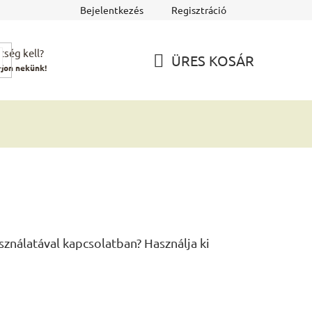
Bejelentkezés
Regisztráció
tség kell?
ÜRES KOSÁR
rjon nekünk!
KOSÁR
ználatával kapcsolatban? Használja ki