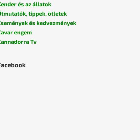
Kender és az állatok
Útmutatók, tippek, ötletek
Események és kedvezmények
Zavar engem
Cannadorra Tv
Facebook