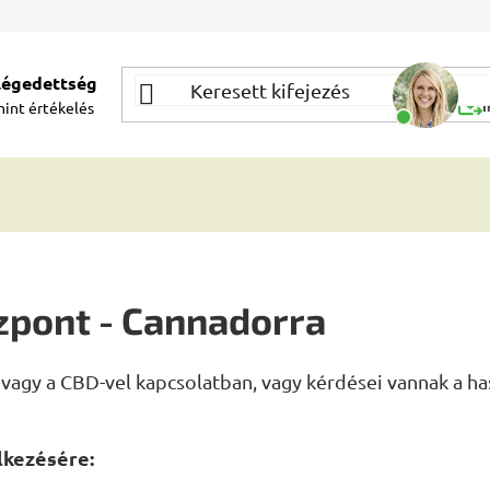
elégedettség
Segí
mint
értékelés
Í
zpont - Cannadorra
vagy a CBD-vel kapcsolatban, vagy kérdései vannak a has
lkezésére: