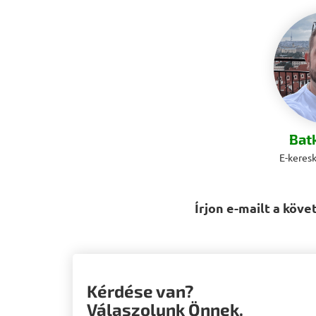
Bat
E-keres
Írjon e-mailt a köve
Kérdése van?
Válaszolunk Önnek.