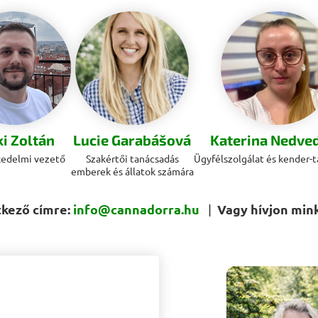
ki Zoltán
Lucie Garabášová
Katerina Nedve
kedelmi vezető
Szakértői tanácsadás
Ügyfélszolgálat és kender-
emberek és állatok számára
tkező címre:
info@cannadorra.hu
Vagy hívjon min
|