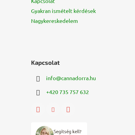
Kapcsolat
Gyakran ismételt kérdések
Nagykereskedelem
Kapcsolat
info
@
cannadorra.hu
+420 735 757 632
Segítség kell?