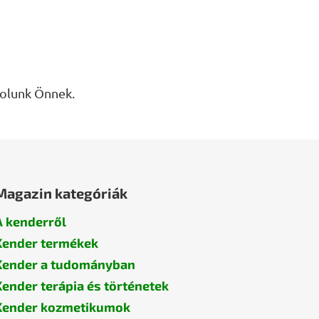
zolunk Önnek.
Magazin kategóriák
A kenderről
Kender termékek
Kender a tudományban
Kender terápia és történetek
Kender kozmetikumok