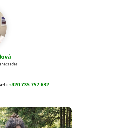
dová
tanácsadás
ket:
+420 735 757 632