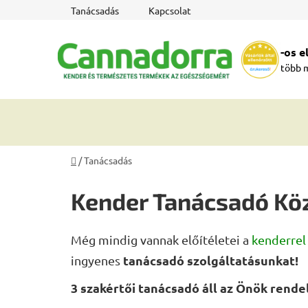
Ugrás
Tanácsadás
Kapcsolat
a
fő
-os 
tartalomhoz
több 
Kezdőlap
/
Tanácsadás
Kender Tanácsadó Kö
Még mindig vannak előítéletei a
kenderrel
tanácsadó szolgáltatásunkat!
ingyenes
3 szakértői tanácsadó áll az Önök rende