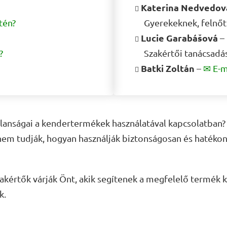
Katerina Nedvedov
tén?
Gyerekeknek, felnőt
Lucie Garabášová
–
?
Szakértői tanácsadá
Batki Zoltán
–
✉ E-m
anságai a kendertermékek használatával kapcsolatban? 
nem tudják, hogyan használják biztonságosan és hatékon
kértők várják Önt, akik segítenek a megfelelő termék k
k.