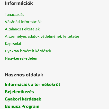
Információk
b
l
Tanácsadás
é
Vásárlási információk
c
Általános Feltételek
A személyes adatok védelmének feltételei
Kapcsolat
Gyakran ismételt kérdések
Nagykereskedelem
Hasznos oldalak
Információk a termékekről
Bejelentkezés
Gyakori kérdések
Bonusz Program