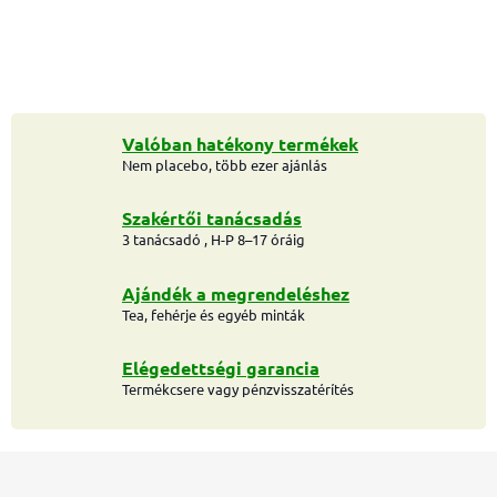
Valóban hatékony termékek
Nem placebo, több ezer ajánlás
Szakértői tanácsadás
3 tanácsadó , H-P 8–17 óráig
Ajándék a megrendeléshez
Tea, fehérje és egyéb minták
Elégedettségi garancia
Termékcsere vagy pénzvisszatérítés
L
á