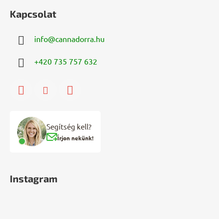
Kapcsolat
info
@
cannadorra.hu
+420 735 757 632
Segítség kell?
Írjon nekünk!
Instagram