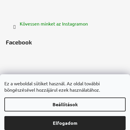
Kövessen minket az Instagramon
Facebook
zelenazeme.cz
zelenazeme.sk
cannadorra.com
Ez a weboldal sütiket használ. Az oldal további
hanf-gesundheit.de
cannadorra.fr
cannadorra.it
böngészésével hozzájárul ezek használatához.
konopie-zdrowie.pl
cannadorra.ru
Beállítások
Shoptet készítette
Elfogadom
Copyright 2026
Cannadorra.hu
. Minden jog fenntartva.