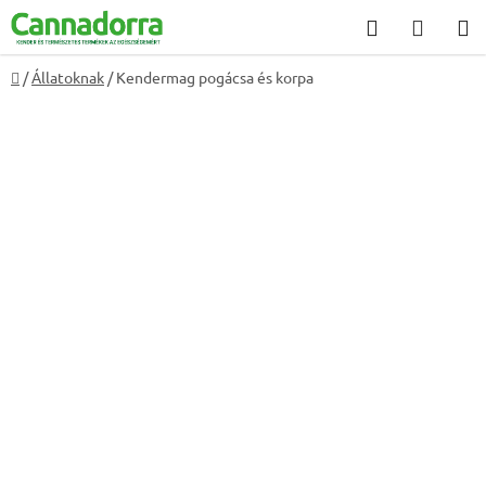
Ugrás
Keresés
KOSÁ
a
fő
Kezdőlap
/
Állatoknak
/
Kendermag pogácsa és korpa
tartalomhoz