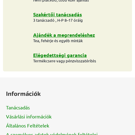
Szakértői tanácsadás
3 tanácsadó , H-P 8–17 óráig
Ajándék a megrendeléshez
Tea, fehérje és egyéb minták
Elégedettségi garancia
Termékcsere vagy pénzvisszatérítés
L
á
Információk
b
l
Tanácsadás
é
Vásárlási információk
c
Általános Feltételek
A személyes adatok védelmének feltételei