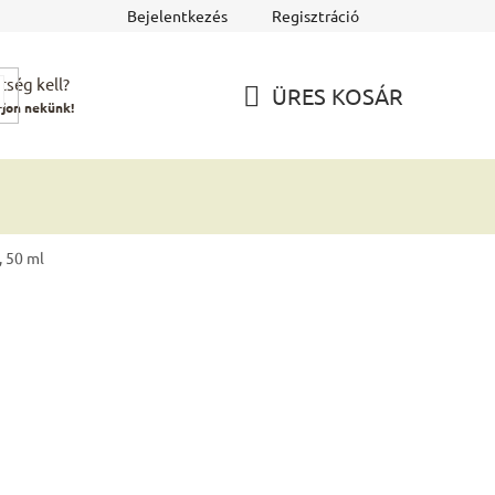
Bejelentkezés
Regisztráció
tség kell?
ÜRES KOSÁR
rjon nekünk!
KOSÁR
, 50 ml