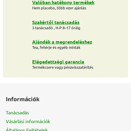
Valóban hatékony termékek
Nem placebo, több ezer ajánlás
Szakértői tanácsadás
3 tanácsadó , H-P 8–17 óráig
Ajándék a megrendeléshez
Tea, fehérje és egyéb minták
Elégedettségi garancia
Termékcsere vagy pénzvisszatérítés
L
á
Információk
b
l
Tanácsadás
é
Vásárlási információk
c
Általános Feltételek