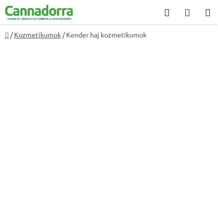
Ugrás
Keresés
KOSÁ
a
fő
Kezdőlap
/
Kozmetikumok
/
Kender haj kozmetikumok
tartalomhoz