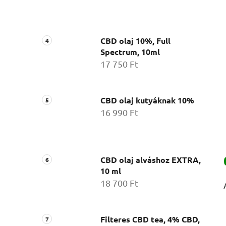
CBD olaj 10%, Full
Spectrum, 10ml
17 750 Ft
CBD olaj kutyáknak 10%
16 990 Ft
CBD olaj alváshoz EXTRA,
10 ml
18 700 Ft
Filteres CBD tea, 4% CBD,