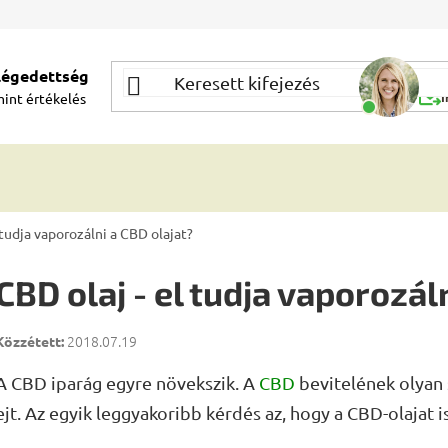
elégedettség
Segí
mint
értékelés
Í
 tudja vaporozálni a CBD olajat?
CBD olaj - el tudja vaporozál
2018.07.19
A CBD iparág egyre növekszik. A
CBD
bevitelének olyan
ejt. Az egyik leggyakoribb kérdés az, hogy a CBD-olajat is