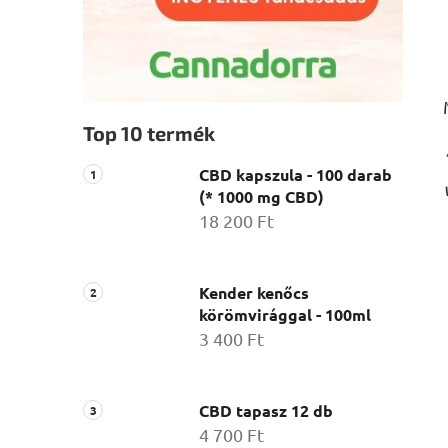
Top 10 termék
CBD kapszula - 100 darab
(* 1000 mg CBD)
18 200 Ft
Kender kenőcs
körömvirággal - 100ml
3 400 Ft
CBD tapasz 12 db
4 700 Ft