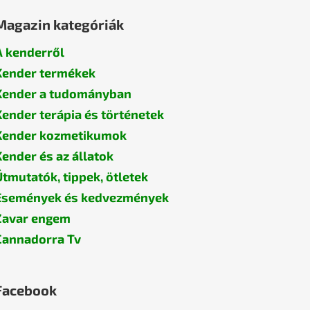
Magazin kategóriák
A kenderről
Kender termékek
Kender a tudományban
Kender terápia és történetek
Kender kozmetikumok
Kender és az állatok
Útmutatók, tippek, ötletek
Események és kedvezmények
Zavar engem
Cannadorra Tv
Facebook