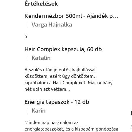
Értékelések
Kendermézbor 500ml - Ajándék palackban
Varga Hajnalka
|
A termék értékelése 5-ből 5 csillag.
5
Hair Complex kapszula, 60 db
Katalin
|
A termék értékelése 5-ből 5 csillag.
A szülés után jelentős hajhullással
küzdöttem, ezért úgy döntöttem,
kipróbálom a Hair Complexet. Már néhány
hét után azt vettem...
Energia tapaszok - 12 db
Karin
|
A termék értékelése 5-ből 5 csillag.
Minden nap használom az
energiatapaszokat, és a kisbabám gondozása