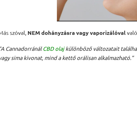
NEM dohányzásra vagy vaporizálóval
Más szóval,
való
“A Cannadorránál
CBD olaj
különböző változatait találhat
vagy sima kivonat, mind a kettő orálisan alkalmazható.”