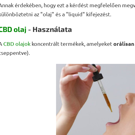
Annak érdekében, hogy ezt a kérdést megfelelően megvá
különböztetni az "olaj" és a "liquid" kifejezést.
CBD olaj
- Használata
orálisa
A
CBD olajok
koncentrált termékek, amelyeket
cseppentve).