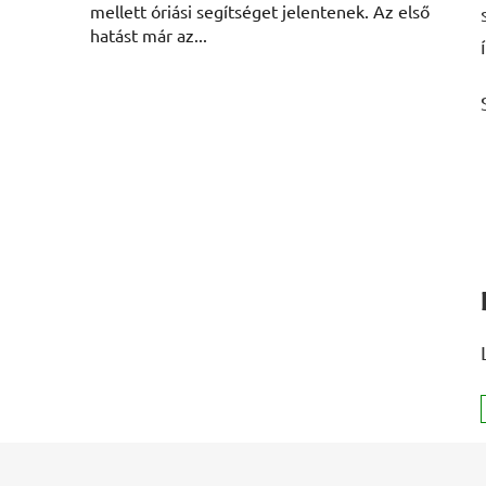
mellett óriási segítséget jelentenek. Az első
hatást már az...
L