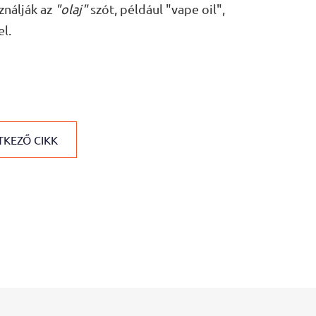
ználják az
"olaj"
szót, például "vape oil",
l.
KEZŐ CIKK