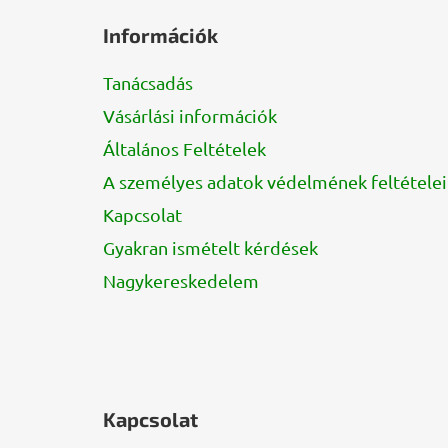
á
Információk
b
l
Tanácsadás
é
Vásárlási információk
c
Általános Feltételek
A személyes adatok védelmének feltételei
Kapcsolat
Gyakran ismételt kérdések
Nagykereskedelem
Kapcsolat