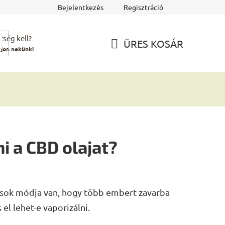
Bejelentkezés
Regisztráció
tség kell?
ÜRES KOSÁR
rjon nekünk!
KOSÁR
ni a CBD olajat?
 sok módja van, hogy több embert zavarba
 el lehet-e vaporizálni.