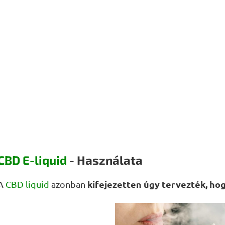
CBD E-liquid
- Használata
kifejezetten úgy tervezték, hog
A
CBD liquid
azonban