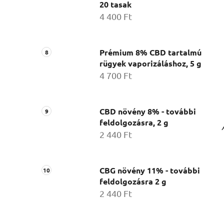
20 tasak
4 400 Ft
Prémium 8% CBD tartalmú
rügyek vaporizáláshoz, 5 g
4 700 Ft
CBD növény 8% - további
feldolgozásra, 2 g
2 440 Ft
CBG növény 11% - további
feldolgozásra 2 g
2 440 Ft