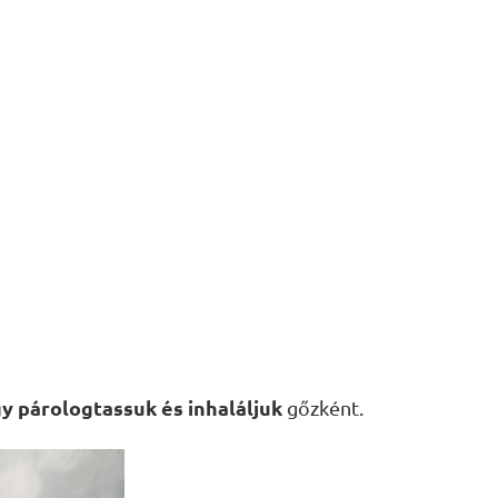
y párologtassuk és inhaláljuk
gőzként.