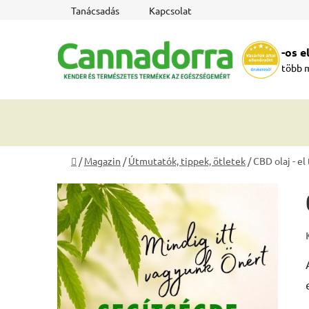
Ugrás
Tanácsadás
Kapcsolat
a
fő
-os 
tartalomhoz
több 
Kezdőlap
/
Magazin
/
Útmutatók, tippek, ötletek
/
CBD olaj - el
O
l
d
a
l
s
ó
p