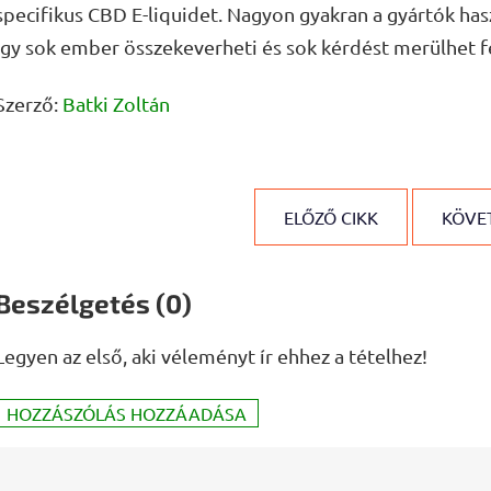
specifikus CBD E-liquidet. Nagyon gyakran a gyártók has
így sok ember összekeverheti és sok kérdést merülhet fe
Szerző:
Batki Zoltán
ELŐZŐ CIKK
KÖVET
Beszélgetés (0)
Legyen az első, aki véleményt ír ehhez a tételhez!
HOZZÁSZÓLÁS HOZZÁADÁSA