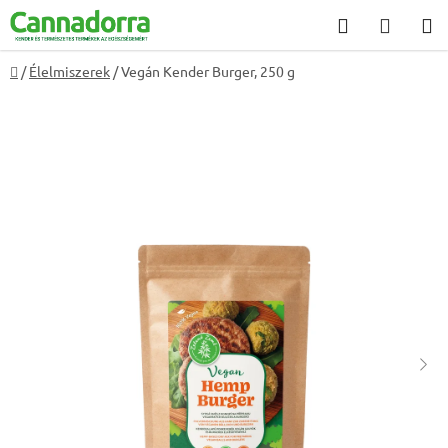
Ugrás
Keresés
KOSÁ
a
fő
Kezdőlap
/
Élelmiszerek
/
Vegán Kender Burger, 250 g
tartalomhoz