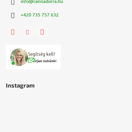
info
@
cannadorra.hu
+420 735 757 632
Segítség kell?
Írjon nekünk!
Instagram