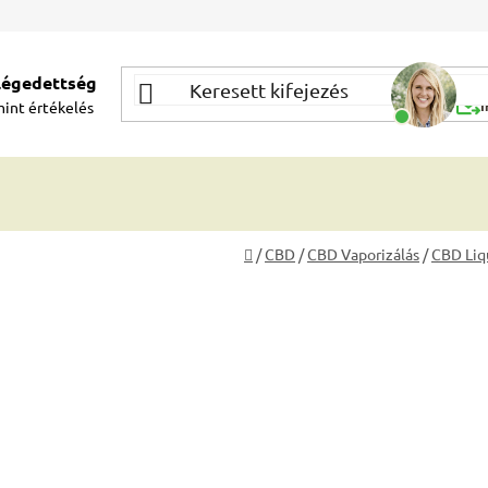
elégedettség
Segí
mint
értékelés
Í
Kezdőlap
/
CBD
/
CBD Vaporizálás
/
CBD Liq