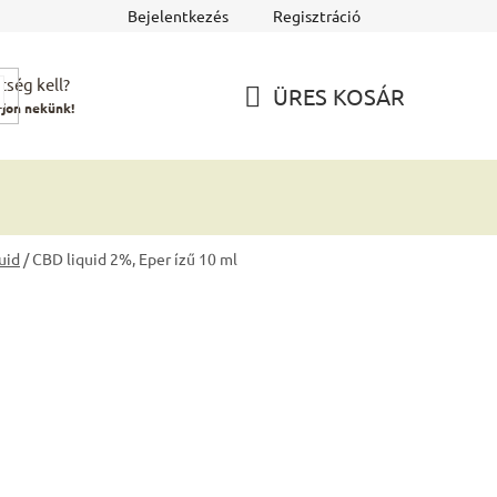
Bejelentkezés
Regisztráció
tség kell?
ÜRES KOSÁR
rjon nekünk!
KOSÁR
uid
/
CBD liquid 2%, Eper ízű 10 ml