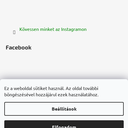
Kövessen minket az Instagramon
Facebook
zelenazeme.cz
zelenazeme.sk
cannadorra.com
Ez a weboldal sütiket használ. Az oldal további
hanf-gesundheit.de
cannadorra.fr
cannadorra.it
böngészésével hozzájárul ezek használatához.
konopie-zdrowie.pl
cannadorra.ru
Beállítások
Shoptet készítette
45 300 Ft
Elfogadom
KOSÁRBA TESZEM