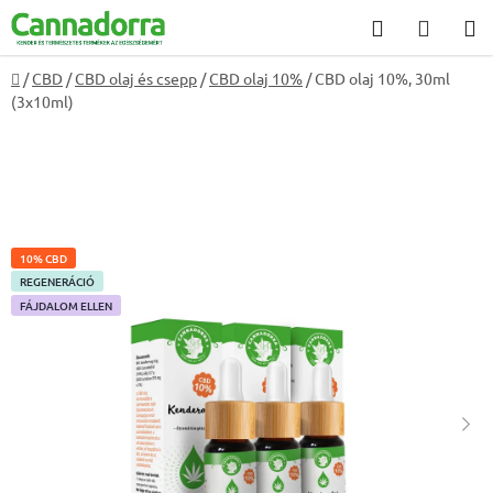
Ugrás
Keresés
KOSÁ
a
fő
Kezdőlap
/
CBD
/
CBD olaj és csepp
/
CBD olaj 10%
/
CBD olaj 10%, 30ml
tartalomhoz
(3x10ml)
10% CBD
REGENERÁCIÓ
FÁJDALOM ELLEN