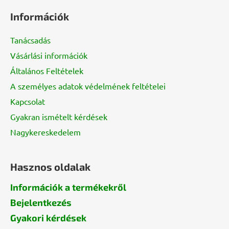
á
Információk
b
l
Tanácsadás
é
Vásárlási információk
c
Általános Feltételek
A személyes adatok védelmének feltételei
Kapcsolat
Gyakran ismételt kérdések
Nagykereskedelem
Hasznos oldalak
Információk a termékekről
Bejelentkezés
Gyakori kérdések