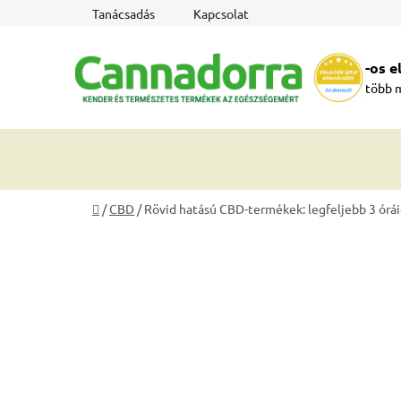
Ugrás
Tanácsadás
Kapcsolat
a
fő
-os 
tartalomhoz
több 
Kezdőlap
/
CBD
/
Rövid hatású CBD-termékek: legfeljebb 3 órái