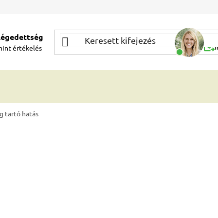
elégedettség
Segí
mint
értékelés
Í
g tartó hatás