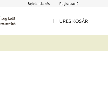
Bejelentkezés
Regisztráció
tség kell?
ÜRES KOSÁR
rjon nekünk!
KOSÁR