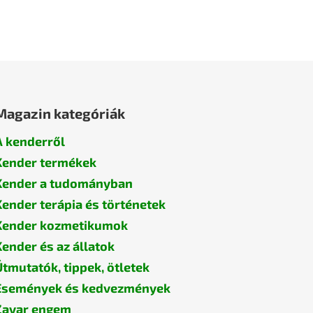
Magazin kategóriák
A kenderről
Kender termékek
Kender a tudományban
Kender terápia és történetek
Kender kozmetikumok
Kender és az állatok
Útmutatók, tippek, ötletek
Események és kedvezmények
Zavar engem