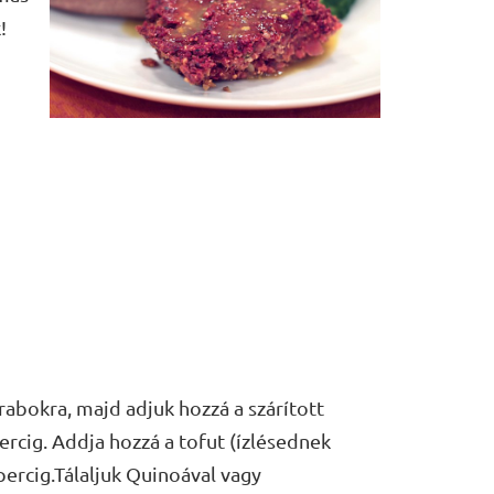
!
rabokra, majd adjuk hozzá a szárított
ercig. Addja hozzá a tofut (ízlésednek
percig.Tálaljuk Quinoával vagy