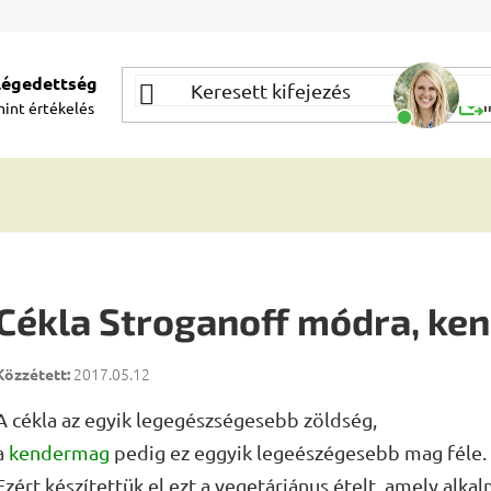
elégedettség
Segí
mint
értékelés
Í
Cékla Stroganoff módra, ke
2017.05.12
A cékla az egyik legegészségesebb zöldség,
a
kendermag
pedig ez eggyik legeészégesebb mag féle.
Ezért készítettük el ezt a vegetáriánus ételt, amely alka