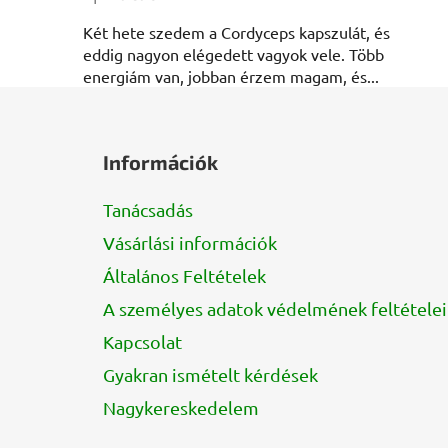
A termék értékelése 5-ből 5 csillag.
Két hete szedem a Cordyceps kapszulát, és
eddig nagyon elégedett vagyok vele. Több
energiám van, jobban érzem magam, és...
L
á
Információk
b
l
Tanácsadás
é
Vásárlási információk
c
Általános Feltételek
A személyes adatok védelmének feltételei
Kapcsolat
Gyakran ismételt kérdések
Nagykereskedelem