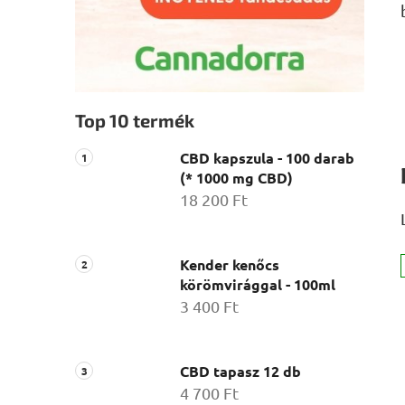
Top 10 termék
CBD kapszula - 100 darab
(* 1000 mg CBD)
18 200 Ft
Kender kenőcs
körömvirággal - 100ml
3 400 Ft
CBD tapasz 12 db
4 700 Ft