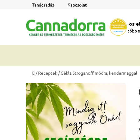
Ugrás
Tanácsadás
Kapcsolat
a
fő
-os 
tartalomhoz
több 
Kezdőlap
/
Receptek
/
Cékla Stroganoff módra, kendermaggal
O
l
d
a
l
s
ó
p