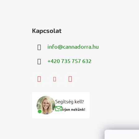
Kapcsolat
info
@
cannadorra.hu
+420 735 757 632
Segítség kell?
Írjon nekünk!