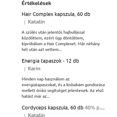
Értékelések
Hair Complex kapszula, 60 db
Katalin
|
A termék értékelése 5-ből 5 csillag.
A szülés után jelentős hajhullással
küzdöttem, ezért úgy döntöttem,
kipróbálom a Hair Complexet. Már néhány
hét után azt vettem...
Energia tapaszok - 12 db
Karin
|
A termék értékelése 5-ből 5 csillag.
Minden nap használom az
energiatapaszokat, és a kisbabám gondozása
mellett óriási segítséget jelentenek. Az első
hatást már az...
Cordyceps kapszula, 60 db
40% poliszacharidok
Katalin
|