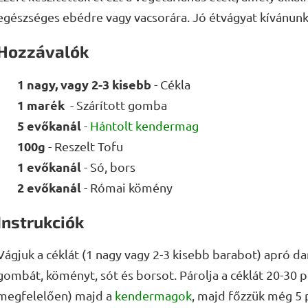
egészséges ebédre vagy vacsorára. Jó étvágyat kívánunk
Hozzávalók
1 nagy, vagy 2-3 kisebb
- Cékla
1 marék
- Szárított gomba
5 evőkanál
-
Hántolt kendermag
100g
- Reszelt Tofu
1 evőkanál
- Só, bors
2 evőkanál
- Római kömény
Instrukciók
Vágjuk a céklát (1 nagy vagy 2-3 kisebb barabot) apró da
gombát, köményt, sót és borsot. Párolja a céklát 20-30 p
megfelelően) majd a
kendermagok
, majd főzzük még 5 