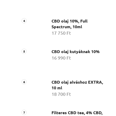
CBD olaj 10%, Full
Spectrum, 10ml
17 750 Ft
CBD olaj kutyáknak 10%
16 990 Ft
CBD olaj alváshoz EXTRA,
10 ml
18 700 Ft
Filteres CBD tea, 4% CBD,