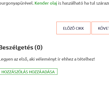
burgonyapürével.
Kender olaj
is haszálható ha tul száraz
ELŐZŐ CIKK
KÖVET
Beszélgetés (0)
Legyen az első, aki véleményt ír ehhez a tételhez!
HOZZÁSZÓLÁS HOZZÁADÁSA