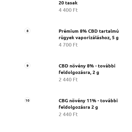
20 tasak
4 400 Ft
Prémium 8% CBD tartalmú
rügyek vaporizáláshoz, 5 g
4 700 Ft
CBD növény 8% - további
feldolgozásra, 2 g
2 440 Ft
CBG növény 11% - további
feldolgozásra 2 g
2 440 Ft