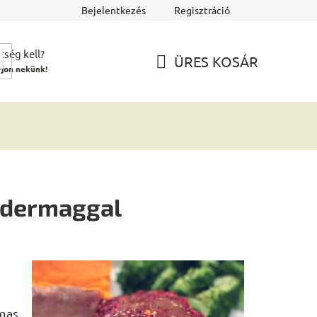
Bejelentkezés
Regisztráció
tség kell?
ÜRES KOSÁR
rjon nekünk!
KOSÁR
ndermaggal
lmas