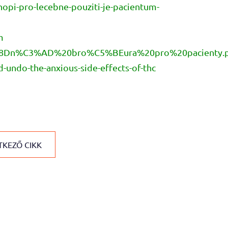
nopi-pro-lecebne-pouziti-je-pacientum-
m
%C4%8Dn%C3%AD%20bro%C5%BEura%20pro%20pacienty.
-undo-the-anxious-side-effects-of-thc
KEZŐ CIKK