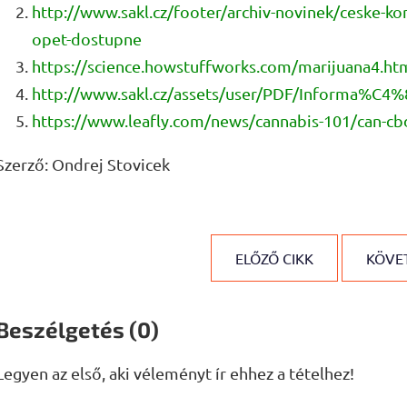
http://www.sakl.cz/footer/archiv-novinek/ceske-ko
opet-dostupne
https://science.howstuffworks.com/marijuana4.ht
http://www.sakl.cz/assets/user/PDF/Informa
https://www.leafly.com/news/cannabis-101/can-cbd
Szerző:
Ondrej Stovicek
ELŐZŐ CIKK
KÖVET
Beszélgetés (0)
Legyen az első, aki véleményt ír ehhez a tételhez!