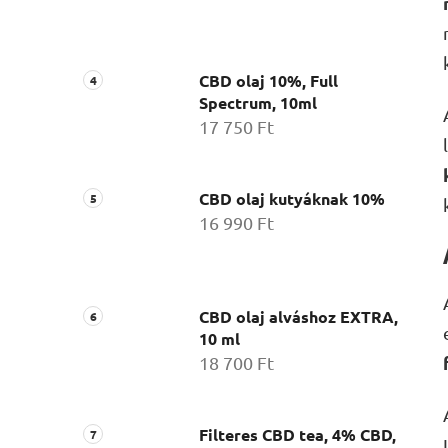
CBD olaj 10%, Full
Spectrum, 10ml
17 750 Ft
CBD olaj kutyáknak 10%
16 990 Ft
CBD olaj alváshoz EXTRA,
10 ml
18 700 Ft
Filteres CBD tea, 4% CBD,