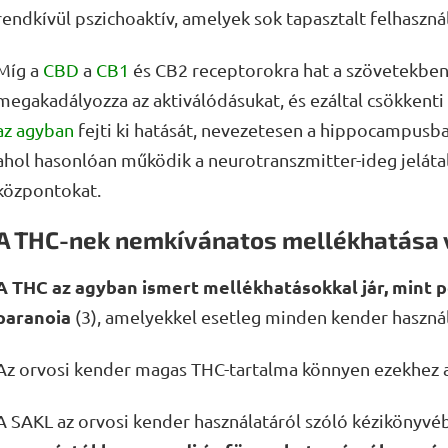
rendkívül pszichoaktív, amelyek sok tapasztalt felhaszn
Míg a
CBD
a
CB1
és CB2 receptorokra hat a szövetekben
megakadályozza az aktiválódásukat, és ezáltal csökkenti 
az agyban
fejti ki hatását, nevezetesen a hippocampusba
ahol hasonlóan működik a neurotranszmitter-ideg jelátalak
központokat.
A THC-nek nemkívánatos mellékhatása 
A THC az agyban ismert mellékhatásokkal jár, mint 
paranoia
(3), amelyekkel esetleg minden kender használ
Az orvosi kender magas THC-tartalma könnyen ezekhez a
A SAKL az orvosi kender használatáról szóló kézikönyvé