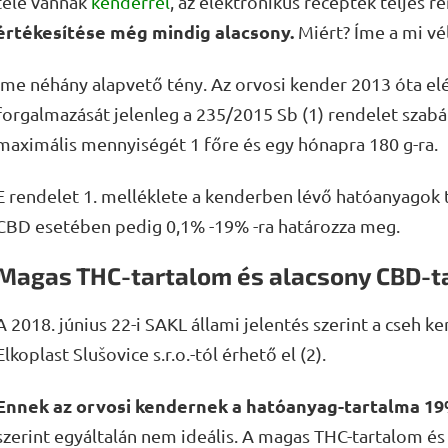
tele vannak
kenderrel
, az elektronikus receptek teljes r
értékesítése még mindig alacsony.
Miért? Íme a mi v
Íme néhány alapvető tény. Az orvosi kender 2013 óta el
forgalmazását jelenleg a 235/2015 Sb (1) rendelet szab
maximális mennyiségét 1 főre és egy hónapra 180 g-ra.
E rendelet 1. melléklete a kenderben lévő hatóanyagok 
CBD esetében pedig 0,1% -19% -ra határozza meg.
Magas THC-tartalom és alacsony CBD-t
A 2018. június 22-i SAKL állami jelentés szerint a cseh 
Elkoplast Slušovice s.r.o.-tól érhető el (2).
Ennek az orvosi kendernek a hatóanyag-tartalma 1
szerint egyáltalán nem ideális. A magas THC-tartalom és