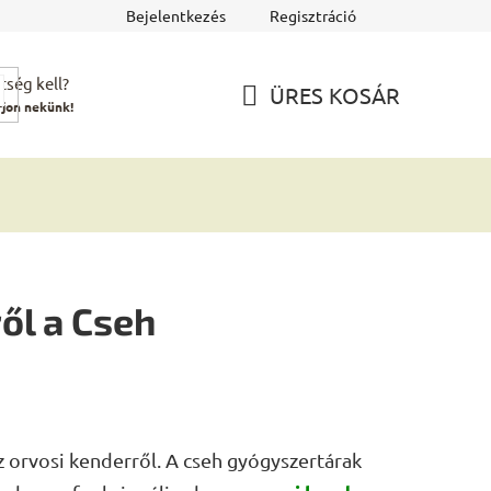
Bejelentkezés
Regisztráció
tség kell?
ÜRES KOSÁR
rjon nekünk!
KOSÁR
ől a Cseh
z orvosi kenderről. A cseh gyógyszertárak