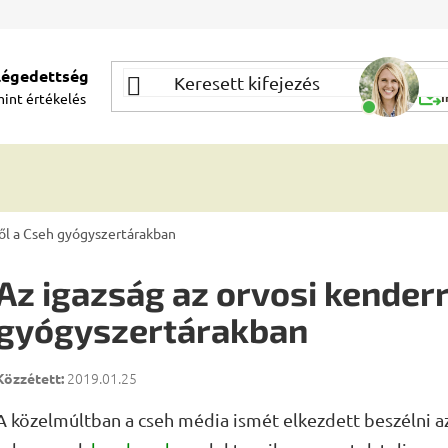
elégedettség
Segí
mint
értékelés
Í
ről a Cseh gyógyszertárakban
Az igazság az orvosi kenderr
gyógyszertárakban
2019.01.25
A közelmúltban a cseh média ismét elkezdett beszélni a