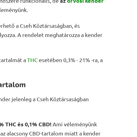
az
orvosi kender
endszere funkcionális, de
éleményünk.
érhető a Cseh Köztársaságban, és
ályozza. A rendelet meghatározza a kender
tartalmát a
THC
esetében 0,3% - 21% -ra, a
artalom
kender jelenleg a Cseh Köztársaságban
9% THC és 0,1% CBD!
Ami véleményünk
 az alacsony CBD-tartalom miatt a kender