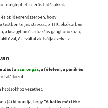
álót meglephet az erős hatásokkal.
 és az idegrendszerben, hogy
a testben teljes stresszt, a THC elsősorban
n, a kisagyban és a bazális ganglionokban,
ítóval, és ezáltal aktiválja ezeket a
van
például a
szorongás
, a félelem, a pánik és
ó találkozott.
 hatásokhoz vezethet.
"A hatás mértéke
ben (4) kimondja, hogy