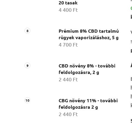
20 tasak
4 400 Ft
Prémium 8% CBD tartalmú
rügyek vaporizáláshoz, 5 g
4 700 Ft
CBD növény 8% - további
feldolgozásra, 2 g
2 440 Ft
CBG növény 11% - további
feldolgozásra 2 g
2 440 Ft