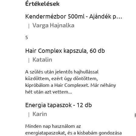
Értékelések
Kendermézbor 500ml - Ajándék palackban
Varga Hajnalka
|
A termék értékelése 5-ből 5 csillag.
5
Hair Complex kapszula, 60 db
Katalin
|
A termék értékelése 5-ből 5 csillag.
A szülés után jelentős hajhullással
küzdöttem, ezért úgy döntöttem,
kipróbálom a Hair Complexet. Már néhány
hét után azt vettem...
Energia tapaszok - 12 db
Karin
|
A termék értékelése 5-ből 5 csillag.
Minden nap használom az
energiatapaszokat, és a kisbabám gondozása