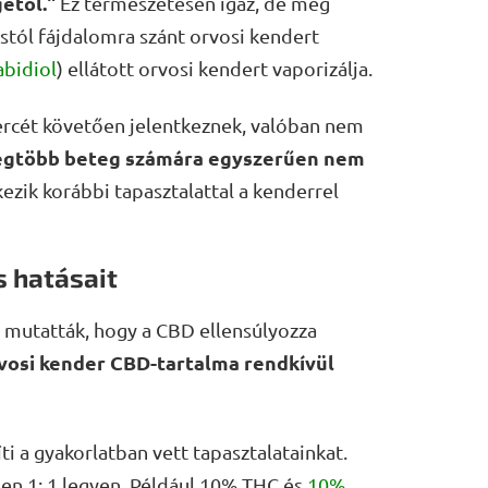
étől."
Ez természetesen igaz, de még
ostól fájdalomra szánt orvosi kendert
bidiol
) ellátott orvosi kendert vaporizálja.
ercét követően jelentkeznek, valóban nem
 legtöbb beteg számára egyszerűen nem
zik korábbi tapasztalattal a kenderrel
s hatásait
t mutatták, hogy a CBD ellensúlyozza
vosi kender CBD-tartalma rendkívül
 a gyakorlatban vett tapasztalatainkat.
ben 1: 1 legyen. Például 10% THC és
10%