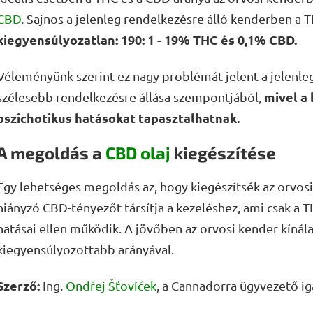
CBD
. Sajnos a jelenleg rendelkezésre álló kenderben a 
kiegyensúlyozatlan: 190: 1 - 19% THC és 0,1% CBD.
Véleményünk szerint ez nagy problémát jelent a jelenle
mivel a
szélesebb rendelkezésre állása szempontjából,
pszichotikus hatásokat tapasztalhatnak.
A megoldás a
CBD olaj
kiegészítése
Egy lehetséges megoldás az, hogy kiegészítsék az orvos
hiányzó CBD-tényezőt társítja a kezeléshez, ami csak a
hatásai ellen működik. A jövőben az orvosi kender kínál
kiegyensúlyozottabb arányával.
Szerző:
Ing.
Ondřej Šťovíček
, a Cannadorra ügyvezető ig