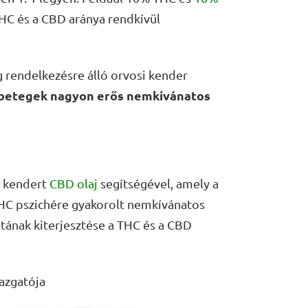
THC és a CBD aránya rendkívül
g rendelkezésre álló orvosi kender
 betegek nagyon erős nemkívánatos
i kendert
CBD olaj
segítségével, amely a
 THC pszichére gyakorolt nemkívánatos
atának kiterjesztése a THC és a CBD
azgatója