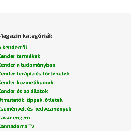
Magazin kategóriák
A kenderről
Kender termékek
Kender a tudományban
Kender terápia és történetek
Kender kozmetikumok
Kender és az állatok
Útmutatók, tippek, ötletek
Események és kedvezmények
Zavar engem
Cannadorra Tv