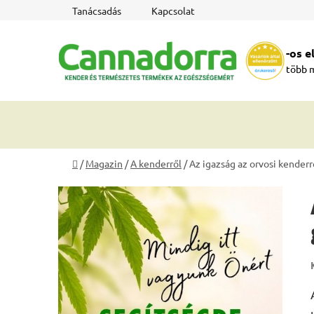
Ugrás
Tanácsadás
Kapcsolat
a
fő
-os 
tartalomhoz
több 
Kezdőlap
/
Magazin
/
A kenderről
/
Az igazság az orvosi kender
O
l
d
a
l
s
ó
p