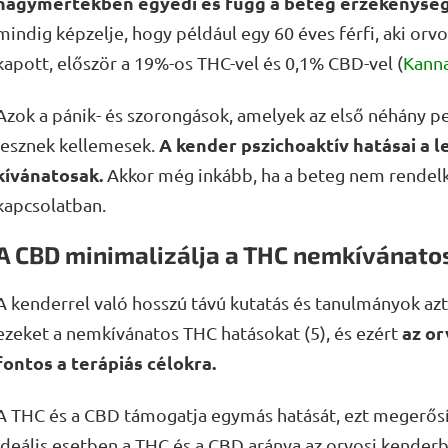
nagymértékben egyedi és függ a beteg érzékenység
mindig képzelje, hogy például egy 60 éves férfi, aki orv
kapott, először a 19%-os THC-vel és 0,1% CBD-vel (
Kanna
Azok a pánik- és szorongások, amelyek az első néhány p
A kender pszichoaktív hatásai a
lesznek kellemesek.
kívánatosak.
Akkor még inkább, ha a beteg nem rendelke
kapcsolatban.
A CBD minimalizálja a THC nemkívánato
A kenderrel való hosszú távú kutatás és tanulmányok az
az or
ezeket a nemkívánatos THC hatásokat (5), és ezért
fontos a terápiás célokra.
A THC és a CBD támogatja egymás hatását, ezt megerősíti
Ideális esetben a THC és a CBD aránya az orvosi kender