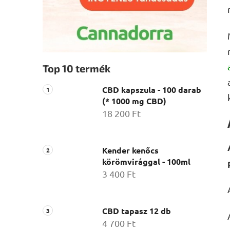
Top 10 termék
CBD kapszula - 100 darab
(* 1000 mg CBD)
18 200 Ft
Kender kenőcs
körömvirággal - 100ml
3 400 Ft
CBD tapasz 12 db
4 700 Ft