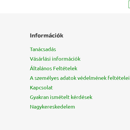
L
á
Információk
b
l
Tanácsadás
é
Vásárlási információk
c
Általános Feltételek
A személyes adatok védelmének feltételei
Kapcsolat
Gyakran ismételt kérdések
Nagykereskedelem