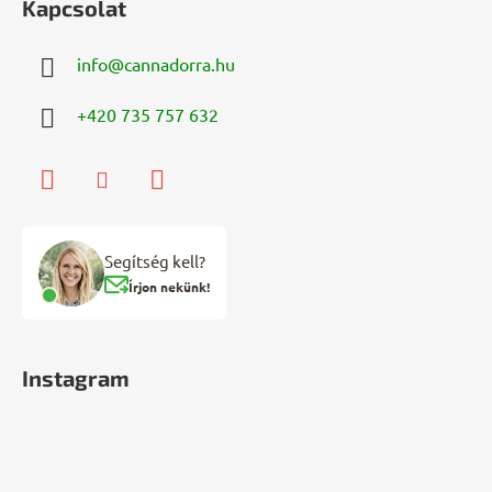
Kapcsolat
info
@
cannadorra.hu
+420 735 757 632
Segítség kell?
Írjon nekünk!
Instagram