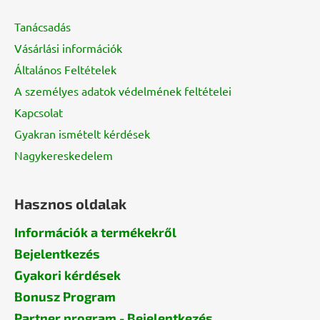
b
l
Tanácsadás
é
Vásárlási információk
c
Általános Feltételek
A személyes adatok védelmének feltételei
Kapcsolat
Gyakran ismételt kérdések
Nagykereskedelem
Hasznos oldalak
Információk a termékekről
Bejelentkezés
Gyakori kérdések
Bonusz Program
Partner program - Bejelentkezés