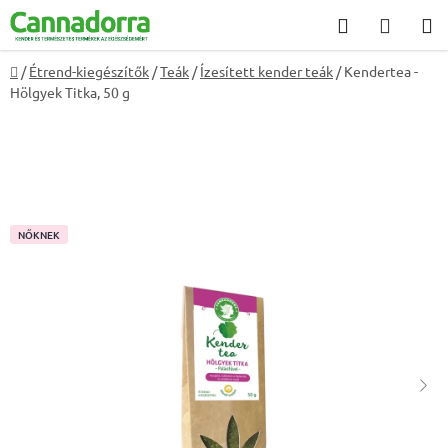
Ugrás
Keresés
KOSÁ
a
fő
Kezdőlap
/
Étrend-kiegészítők
/
Teák
/
Ízesített kender teák
/
Kendertea -
tartalomhoz
Hölgyek Titka, 50 g
NŐKNEK