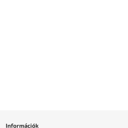
L
á
Információk