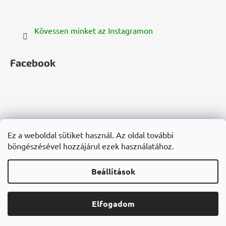
Kövessen minket az Instagramon
Facebook
zelenazeme.cz
zelenazeme.sk
cannadorra.com
Ez a weboldal sütiket használ. Az oldal további
hanf-gesundheit.de
cannadorra.fr
cannadorra.it
böngészésével hozzájárul ezek használatához.
konopie-zdrowie.pl
cannadorra.ru
Beállítások
Shoptet készítette
1 800 Ft
Elfogadom
KOSÁRBA TESZEM
Copyright 2026
Cannadorra.hu
. Minden jog fenntartva.
Süti beállítások szerkesztése
Várható kiszállítás:
2026.08.13