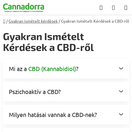
Ugrás
Keresés
KOSÁ
a
fő
Kezdőlap
/
Gyakran ismételt kérdések
/
Gyakran Ismételt Kérdések a CBD-ről
tartalomhoz
Gyakran Ismételt
Kérdések a CBD-ről
Mi az a
CBD (Kannabidiol)
?
Pszichoaktív a CBD?
Milyen hatásai vannak a CBD-nek?