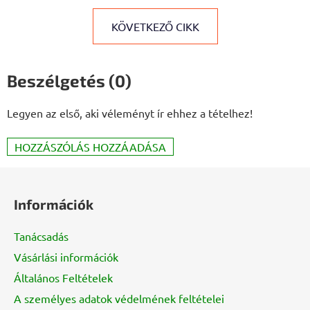
KÖVETKEZŐ CIKK
Beszélgetés (0)
Legyen az első, aki véleményt ír ehhez a tételhez!
HOZZÁSZÓLÁS HOZZÁADÁSA
L
á
Információk
b
l
Tanácsadás
é
Vásárlási információk
c
Általános Feltételek
A személyes adatok védelmének feltételei