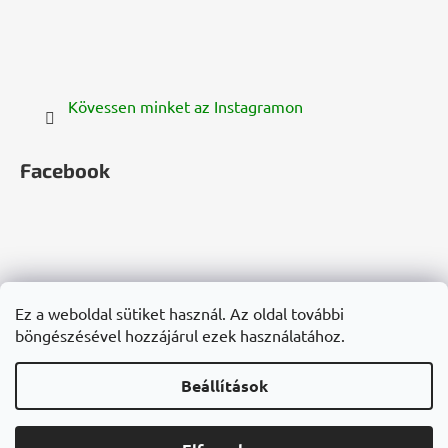
Kövessen minket az Instagramon
Facebook
zelenazeme.cz
zelenazeme.sk
cannadorra.com
Ez a weboldal sütiket használ. Az oldal további
hanf-gesundheit.de
cannadorra.fr
cannadorra.it
böngészésével hozzájárul ezek használatához.
konopie-zdrowie.pl
cannadorra.ru
Beállítások
Shoptet készítette