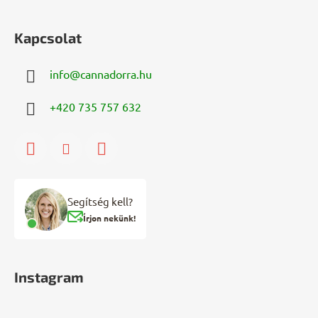
Kapcsolat
info
@
cannadorra.hu
+420 735 757 632
Segítség kell?
Írjon nekünk!
Instagram