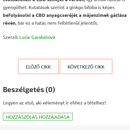
gyengülhet. Kutatások szerint a ginkgo biloba is képes
befolyásolni a CBD anyagcseréjét a májenzimek gátlása
révén
, bár ez a hatás nem feltétlenül jelentős.
Szerző:
Lucie Garabášová
ELŐZŐ CIKK
KÖVETKEZŐ CIKK
Beszélgetés (0)
Legyen az első, aki véleményt ír ehhez a tételhez!
HOZZÁSZÓLÁS HOZZÁADÁSA
L