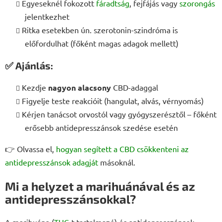
Egyeseknél fokozott
fáradtság
, fejfájás vagy
szorongás
jelentkezhet
Ritka esetekben ún. szerotonin-szindróma is
előfordulhat (főként magas adagok mellett)
✅ Ajánlás:
Kezdje
nagyon alacsony
CBD-adaggal
Figyelje teste reakcióit (hangulat, alvás, vérnyomás)
Kérjen tanácsot orvostól vagy gyógyszerésztől – főként
erősebb antidepresszánsok szedése esetén
👉 Olvassa el,
hogyan segített a CBD csökkenteni az
antidepresszánsok adagját
másoknál.
Mi a helyzet a marihuánával és az
antidepresszánsokkal?
A marihuána (
THC
-t tartalmazó) és antidepresszánsok