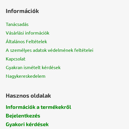
á
Információk
b
l
Tanácsadás
é
Vásárlási információk
c
Általános Feltételek
A személyes adatok védelmének feltételei
Kapcsolat
Gyakran ismételt kérdések
Nagykereskedelem
Hasznos oldalak
Információk a termékekről
Bejelentkezés
Gyakori kérdések