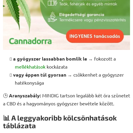
a gyógyszer lassabban bomlik le
→ fokozott a
mellékhatások
kockázata
vagy éppen túl gyorsan
→ csökkenhet a gyógyszer
hatékonysága
🕒
Aranyszabály:
MINDIG tartson legalább két óra szünetet
a CBD és a hagyományos gyógyszer bevétele között.
📊 A leggyakoribb kölcsönhatások
táblázata