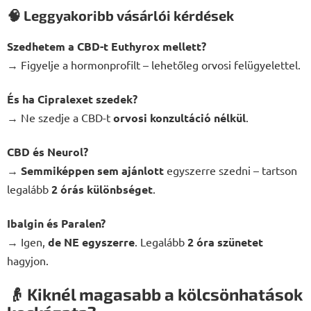
🧠 Leggyakoribb vásárlói kérdések
Szedhetem a CBD-t Euthyrox mellett?
→ Figyelje a hormonprofilt – lehetőleg orvosi felügyelettel.
És ha Cipralexet szedek?
→ Ne szedje a CBD-t
orvosi konzultáció nélkül
.
CBD és Neurol?
→
Semmiképpen sem ajánlott
egyszerre szedni – tartson
legalább
2 órás különbséget
.
Ibalgin és Paralen?
→ Igen,
de NE egyszerre
. Legalább
2 óra szünetet
hagyjon.
👴 Kiknél magasabb a kölcsönhatások