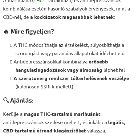
kombinálása esetén hasonló szabályok érvényesek, mint a
CBD-nél, de
a kockázatok magasabbak lehetnek
:
🔥 Mire figyeljen?
A THC módosíthatja az érzékelést, súlyosbíthatja a
szorongást vagy paranoiás állapotokat idézhet elő
Antidepresszánsokkal kombinálva
erősebb
hangulatingadozások vagy álmosság
léphet fel
A szerotonerg rendszer túlterhelésének veszélye
(különösen SSRI-k mellett)
🔍 Ajánlás:
Kerülje a
magas THC-tartalmú marihuánát
antidepresszánsok szedése mellett, és inkább a
legális,
CBD-tartalmú étrend-kiegészítőket
válassza.