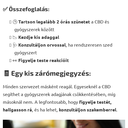
✅ Összefoglalás:
🕒
Tartson legalább 2 órás szünetet
a CBD és
gyógyszerek között
📉
Kezdje kis adaggal
🩺
Konzultáljon orvossal
, ha rendszeresen szed
gyógyszert
👀
Figyelje teste reakcióit
🧾 Egy kis zárómegjegyzés:
Minden szervezet másként reagál. Egyeseknél a CBD
segíthet a gyógyszerek adagjának csökkentésében, míg
másoknál nem. A legfontosabb, hogy
figyelje testét,
hallgasson rá
, és ha lehet,
konzultáljon szakemberrel
.