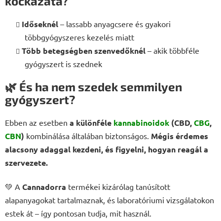
kockázata?
Időseknél
– lassabb anyagcsere és gyakori
többgyógyszeres kezelés miatt
Több betegségben szenvedőknél
– akik többféle
gyógyszert is szednek
🌿 És ha nem szedek semmilyen
gyógyszert?
Ebben az esetben
a különféle
kannabinoidok
(CBD,
CBG
,
CBN
)
kombinálása általában biztonságos.
Mégis érdemes
alacsony adaggal kezdeni, és figyelni, hogyan reagál a
szervezete.
💚 A
Cannadorra
termékei kizárólag tanúsított
alapanyagokat tartalmaznak, és laboratóriumi vizsgálatokon
estek át – így pontosan tudja, mit használ.