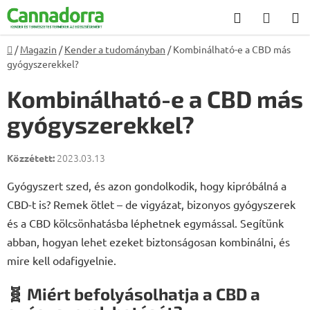
Ugrás
Keresés
KOSÁ
a
fő
Kezdőlap
/
Magazin
/
Kender a tudományban
/
Kombinálható-e a CBD más
tartalomhoz
gyógyszerekkel?
Kombinálható-e a CBD más
gyógyszerekkel?
2023.03.13
Gyógyszert szed, és azon gondolkodik, hogy kipróbálná a
CBD-t is? Remek ötlet – de vigyázat, bizonyos gyógyszerek
és a CBD kölcsönhatásba léphetnek egymással. Segítünk
abban, hogyan lehet ezeket biztonságosan kombinálni, és
mire kell odafigyelnie.
🧬 Miért befolyásolhatja a CBD a