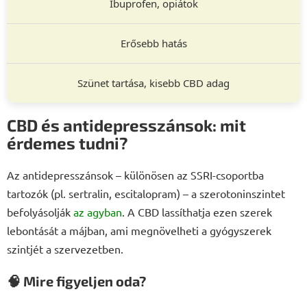
Ibuprofen, opiátok
Erősebb hatás
Szünet tartása, kisebb CBD adag
CBD és antidepresszánsok: mit
érdemes tudni?
Az antidepresszánsok – különösen az SSRI-csoportba
tartozók (pl. sertralin, escitalopram) – a szerotoninszintet
befolyásolják
az agyban
. A CBD lassíthatja ezen szerek
lebontását a májban, ami megnövelheti a gyógyszerek
szintjét a szervezetben.
🧠 Mire figyeljen oda?