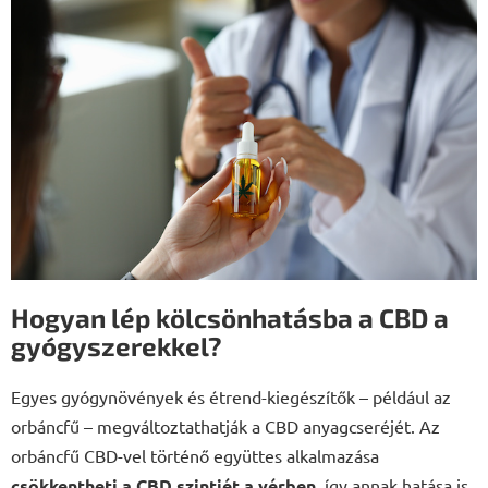
Hogyan lép kölcsönhatásba a CBD a
gyógyszerekkel?
Egyes gyógynövények és étrend-kiegészítők – például az
orbáncfű – megváltoztathatják a CBD anyagcseréjét. Az
orbáncfű CBD-vel történő együttes alkalmazása
csökkentheti a CBD szintjét a vérben
, így annak hatása is