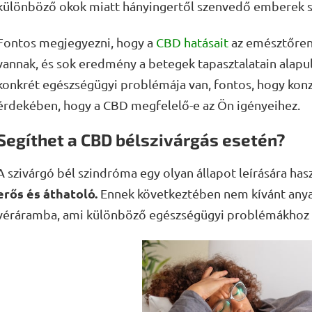
különböző okok miatt hányingertől szenvedő emberek 
Fontos megjegyezni, hogy a
CBD hatásait
az emésztőren
vannak, és sok eredmény a betegek tapasztalatain alapu
konkrét egészségügyi problémája van, fontos, hogy konz
érdekében, hogy a CBD megfelelő-e az Ön igényeihez.
Segíthet a CBD bélszivárgás esetén?
A szivárgó bél szindróma egy olyan állapot leírására has
erős és áthatoló.
Ennek következtében nem kívánt anya
véráramba, ami különböző egészségügyi problémákhoz 