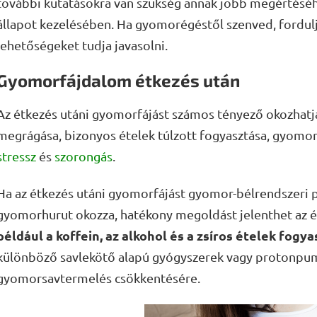
további kutatásokra van szükség annak jobb megértéséh
állapot kezelésében. Ha gyomorégéstől szenved, fordulj
lehetőségeket tudja javasolni.
Gyomorfájdalom étkezés után
Az étkezés utáni gyomorfájást számos tényező okozhatja
megrágása, bizonyos ételek túlzott fogyasztása, gyomor
stressz
és
szorongás
.
Ha az étkezés utáni gyomorfájást gyomor-bélrendszeri
gyomorhurut okozza, hatékony megoldást jelenthet az é
például a koffein, az alkohol és a zsíros ételek fog
különböző savlekötő alapú gyógyszerek vagy protonpum
gyomorsavtermelés csökkentésére.