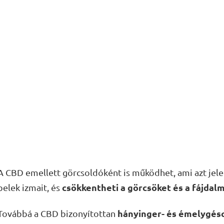
A CBD emellett görcsoldóként is működhet, ami azt jelen
csökkentheti a görcsöket és a fájdalm
belek izmait, és
hányinger- és émelygésc
Továbbá a CBD bizonyítottan