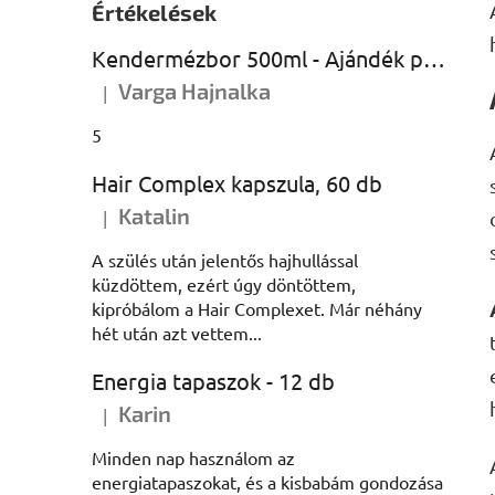
Értékelések
Kendermézbor 500ml - Ajándék palackban
Varga Hajnalka
|
A termék értékelése 5-ből 5 csillag.
5
Hair Complex kapszula, 60 db
Katalin
|
A termék értékelése 5-ből 5 csillag.
A szülés után jelentős hajhullással
küzdöttem, ezért úgy döntöttem,
kipróbálom a Hair Complexet. Már néhány
hét után azt vettem...
Energia tapaszok - 12 db
Karin
|
A termék értékelése 5-ből 5 csillag.
Minden nap használom az
energiatapaszokat, és a kisbabám gondozása