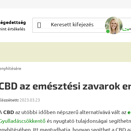
elégedettség
Segí
mint
értékelés
Í
enyhítésére
CBD az emésztési zavarok e
2023.03.23
CBD
e
A
az utóbbi időben népszerű alternatívává vált az
Gyulladáscsökkentő
és nyugtató tulajdonságai segíthet
enyhítésében. Itt megtudhatja, hogyan segíthet a CBD a