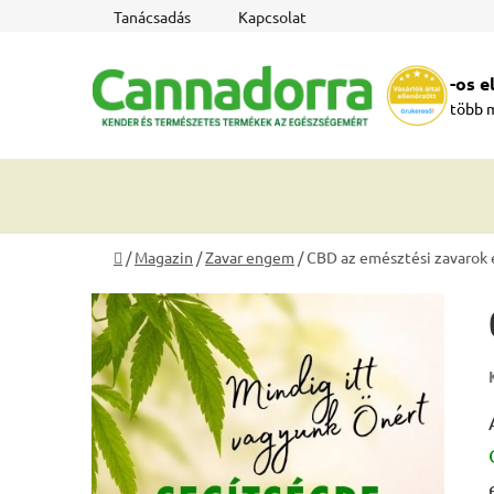
Ugrás
Tanácsadás
Kapcsolat
a
fő
-os 
tartalomhoz
több 
Kezdőlap
/
Magazin
/
Zavar engem
/
CBD az emésztési zavarok 
O
l
d
a
l
s
ó
p