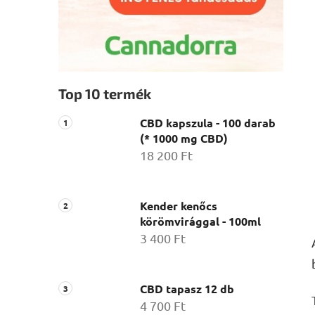
Top 10 termék
CBD kapszula - 100 darab
(* 1000 mg CBD)
18 200 Ft
Kender kenőcs
körömvirággal - 100ml
3 400 Ft
CBD tapasz 12 db
4 700 Ft