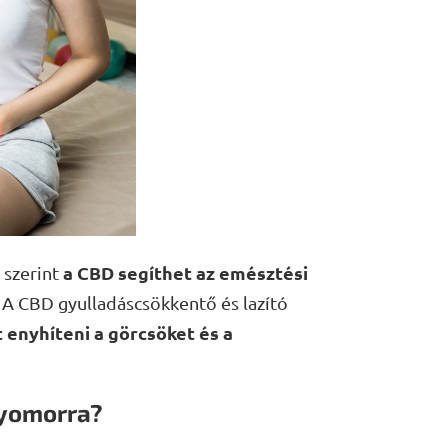
a CBD segíthet az emésztési
 szerint
A CBD gyulladáscsökkentő és lazító
 enyhíteni a görcsöket és a
gyomorra?