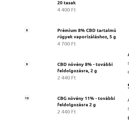
20 tasak
4 400 Ft
Prémium 8% CBD tartalmú
rügyek vaporizáláshoz, 5 g
4 700 Ft
CBD növény 8% - további
feldolgozásra, 2 g
2 440 Ft
CBG növény 11% - további
feldolgozásra 2 g
2 440 Ft