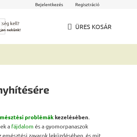
Bejelentkezés
Regisztráció
tség kell?
ÜRES KOSÁR
rjon nekünk!
KOSÁR
nyhítésére
mésztési problémák
kezelésében
.
nek a
fájdalom
és a gyomorpanaszok
z emésztési zavarok leküzdésében, és mit