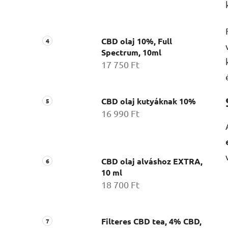
CBD olaj 10%, Full
Spectrum, 10ml
17 750 Ft
CBD olaj kutyáknak 10%
16 990 Ft
CBD olaj alváshoz EXTRA,
10 ml
18 700 Ft
Filteres CBD tea, 4% CBD,