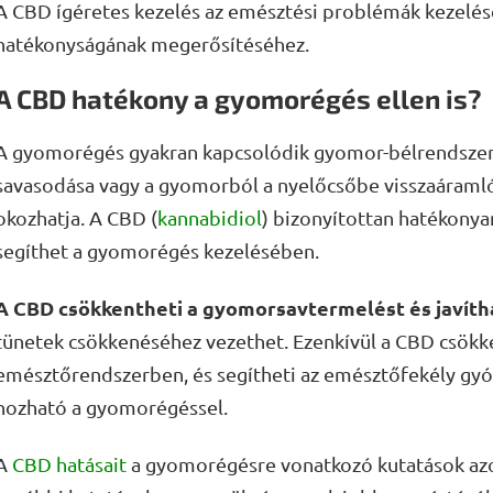
A CBD ígéretes kezelés az emésztési problémák kezelés
hatékonyságának megerősítéséhez.
A CBD hatékony a gyomorégés ellen is?
A gyomorégés gyakran kapcsolódik gyomor-bélrendszer
savasodása vagy a gyomorból a nyelőcsőbe visszaáramló
okozhatja. A CBD (
kannabidiol
) bizonyítottan hatékonyan
segíthet a gyomorégés kezelésében.
A CBD csökkentheti a gyomorsavtermelést és javítha
tünetek csökkenéséhez vezethet. Ezenkívül a CBD csökke
emésztőrendszerben, és segítheti az emésztőfekély gyó
hozható a gyomorégéssel.
A
CBD hatásait
a gyomorégésre vonatkozó kutatások azo