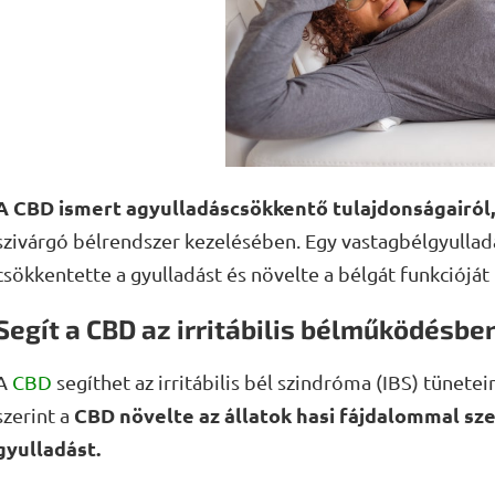
A CBD ismert agyulladáscsökkentő tulajdonságairól,
szivárgó bélrendszer kezelésében. Egy vastagbélgyulladá
csökkentette a gyulladást és növelte a bélgát funkcióját (
Segít a CBD az irritábilis bélműködésbe
A
CBD
segíthet az irritábilis bél szindróma (IBS) tünete
CBD növelte az állatok hasi fájdalommal sze
szerint a
gyulladást.