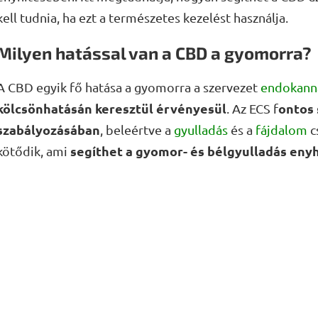
kell tudnia, ha ezt a természetes kezelést használja.
Milyen hatással van a CBD a gyomorra?
A CBD egyik fő hatása a gyomorra a szervezet
endokanna
kölcsönhatásán keresztül érvényesül
ontos 
. Az ECS f
szabályozásában
, beleértve a
gyulladás
és a
fájdalom
c
segíthet a gyomor- és bélgyulladás eny
kötődik, ami