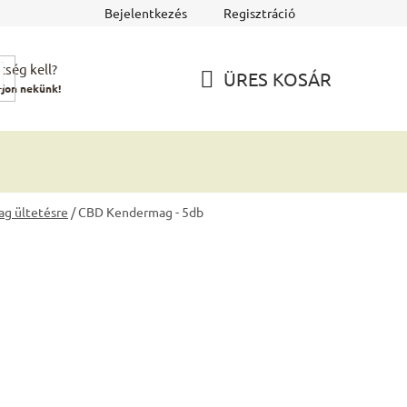
Bejelentkezés
Regisztráció
tség kell?
ÜRES KOSÁR
rjon nekünk!
KOSÁR
g ültetésre
/
CBD Kendermag - 5db