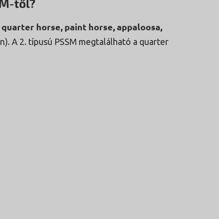
M-től?
quarter horse, paint horse, appaloosa,
a
n). A 2. típusú PSSM megtalálható a quarter