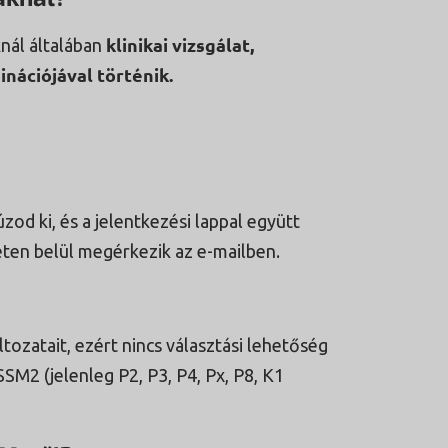
klinikai vizsgálat,
knál általában
nációjával történik.
zod ki, és a jelentkezési lappal együtt
ten belül megérkezik az e-mailben.
tozatait, ezért nincs választási lehetőség
SSM2 (jelenleg P2, P3, P4, Px, P8, K1