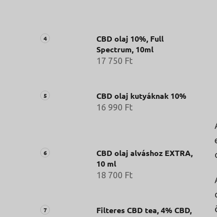
CBD olaj 10%, Full
Spectrum, 10ml
17 750 Ft
CBD olaj kutyáknak 10%
16 990 Ft
CBD olaj alváshoz EXTRA,
10 ml
18 700 Ft
Filteres CBD tea, 4% CBD,