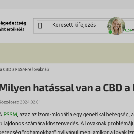
elégedettség
Segí
Í
mint
értékelés
 a CBD a PSSM-re lovaknál?
Milyen hatással van a CBD a
2024.02.01
A
PSSM
, azaz az izom-miopátia egy genetikai betegség, am
tulajdonos számára kínszenvedés. A lovaknak problémájuk 
betegség "rohamokban" nyilvánul meg, amikor a lovak i