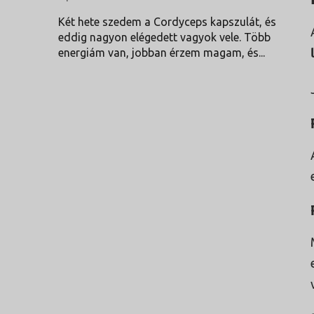
A termék értékelése 5-ből 5 csillag.
Két hete szedem a Cordyceps kapszulát, és
eddig nagyon elégedett vagyok vele. Több
energiám van, jobban érzem magam, és...