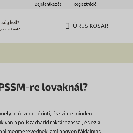
Bejelentkezés
Regisztráció
tség kell?
ÜRES KOSÁR
rjon nekünk!
KOSÁR
 PSSM-re lovaknál?
ely a ló izmait érinti, és szinte minden
van a poliszacharid raktározással, és ez a
zmai megmerevednek, ami nagyon fájdalmas