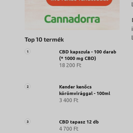
Top 10 termék
CBD kapszula - 100 darab
(* 1000 mg CBD)
18 200 Ft
Kender kenőcs
körömvirággal - 100ml
3 400 Ft
CBD tapasz 12 db
4 700 Ft