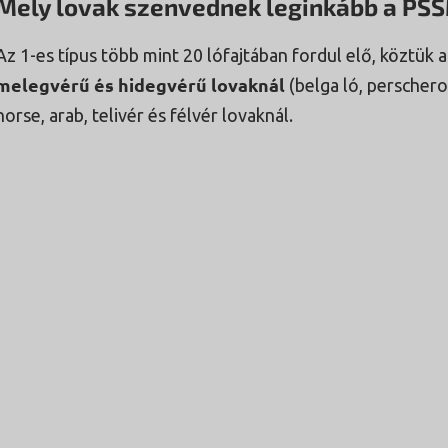
Mely lovak szenvednek leginkább a PSS
Az 1-es típus több mint 20 lófajtában fordul elő, köztük 
melegvérű és hidegvérű lovaknál
(belga ló, perschero
horse, arab, telivér és félvér lovaknál.