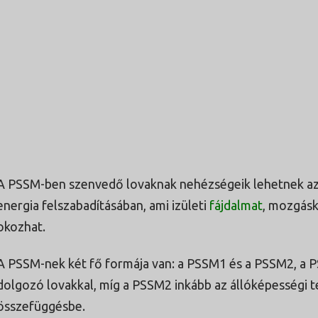
A PSSM-ben szenvedő lovaknak nehézségeik lehetnek az
energia felszabadításában, ami izületi
fájdalmat
, mozgás
okozhat.
A PSSM-nek két fő formája van: a PSSM1 és a PSSM2, a P
dolgozó lovakkal, míg a PSSM2 inkább az állóképességi
összefüggésbe.