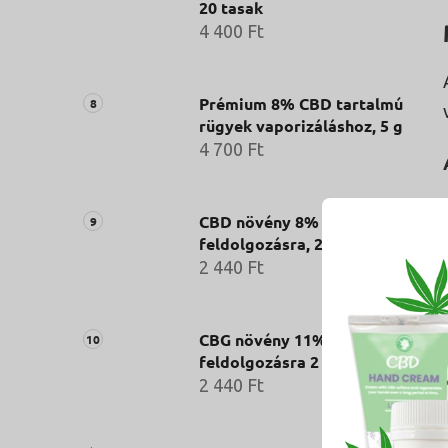
20 tasak
4 400 Ft
Prémium 8% CBD tartalmú
rügyek vaporizáláshoz, 5 g
4 700 Ft
CBD növény 8% - további
feldolgozásra, 2 g
2 440 Ft
CBG növény 11% - további
feldolgozásra 2 g
2 440 Ft