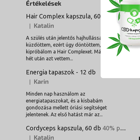
Értékelések
Hair Complex kapszula, 60 db
Katalin
|
A termék értékelése 5-ből 5 csillag.
A szülés után jelentős hajhullással
küzdöttem, ezért úgy döntöttem,
kipróbálom a Hair Complexet. Már néhány
hét után azt vettem...
Energia tapaszok - 12 db
Karin
|
A termék értékelése 5-ből 5 csillag.
Minden nap használom az
energiatapaszokat, és a kisbabám
gondozása mellett óriási segítséget
jelentenek. Az első hatást már az...
Cordyceps kapszula, 60 db
40% poliszacharidok
Katalin
|