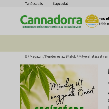
Ugrás
Tanácsadás
Kapcsolat
a
fő
-os 
tartalomhoz
több 
Kezdőlap
/
Magazin
/
Kender és az állatok
/
Milyen hatással van
O
l
d
a
l
s
ó
p