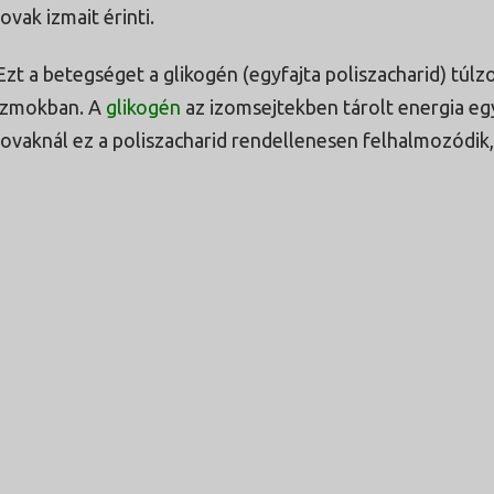
lovak izmait érinti.
Ezt a betegséget a glikogén (egyfajta poliszacharid) túl
izmokban. A
glikogén
az izomsejtekben tárolt energia e
lovaknál ez a poliszacharid rendellenesen felhalmozódi