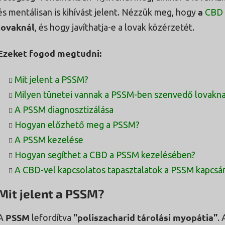
a
és mentálisan is kihívást jelent. Nézzük meg, hogy
CBD
lovaknál
, és hogy javíthatja-e a lovak közérzetét.
Ezeket fogod megtudni:
Mit jelent a PSSM?
Milyen tünetei vannak a PSSM-ben szenvedő lovakn
A PSSM diagnosztizálása
Hogyan előzhető meg a PSSM?
A PSSM kezelése
Hogyan segíthet a CBD a PSSM kezelésében?
A CBD-vel kapcsolatos tapasztalatok a PSSM kapcsá
Mit jelent a PSSM?
PSSM
"poliszacharid tárolási myopátia"
A
lefordítva
.