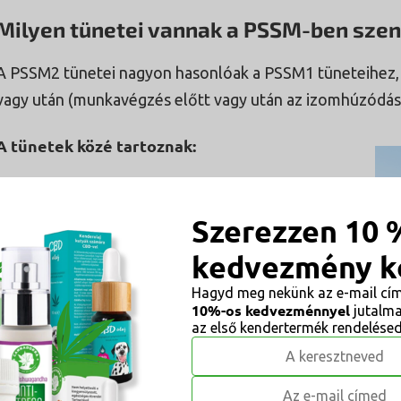
Milyen tünetei vannak a PSSM-ben sze
A PSSM2 tünetei nagyon hasonlóak a PSSM1 tüneteihez,
vagy után (munkavégzés előtt vagy után az izomhúzódás 
A tünetek közé tartoznak:
Merevség
izomfeszültség
Szerezzen 10 
kemény tapintású izmok
kedvezmény k
görcsök
Hagyd meg nekünk az e-mail cím
fáradtságszindróma (azoturia - "fekete vizelet"
10%-os kedvezménnyel
jutalm
vagy "nyaralási betegség", amely többek
az első kendertermék rendelésed
között izommerevségben és
mozgásszegénységben nyilvánul meg).