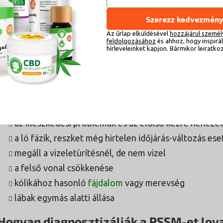
nehézségek a galoppozásban vagy általában a galo
sántítás
Szerezz kedvezmény
depresszió
vagy agresszió
Az űrlap elküldésével
hozzájárul személ
feldolgozásához
és ahhoz, hogy inspirá
robbanékony viselkedés és kiszámíthatatlanság (felá
hírleveleinket kapjon. Bármikor leiratko
engedelmesség megtagadása, rugdosás).
sötét vagy véres vizelet
erős izzadás vagy lihegés már kis munka után is
lomhaság vagy vonakodás a nyereg alatt való előreh
az illeszkedési problémák és az elülső kézre neheze
a ló fázik, reszket még hirtelen időjárás-változás eset
megáll a vizeletürítésnél, de nem vizel
a felső vonal csökkenése
kólikához hasonló
fájdalom
vagy merevség
lábak egymás alatti állása
Hogyan diagnosztizálják a PSSM-et lov