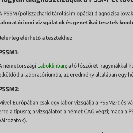
A PSSM (poliszacharid tárolási miopátia) diagnózisa lova
laboratóriumi vizsgálatok és genetikai tesztek kombi
Jelenleg elérhető a tesztekhez:
PSSM1:
A németországi
Laboklinban
; a ló lószőrét hagymákkal hú
elküldöd a laboratóriumba, az eredmény általában egy hé
PSSM2:
Mivel Európában csak egy labor vizsgálja a PSSM2-t és vál
erre a típusra; a vizsgálatot a német CAG végzi; maga a P
változatok).