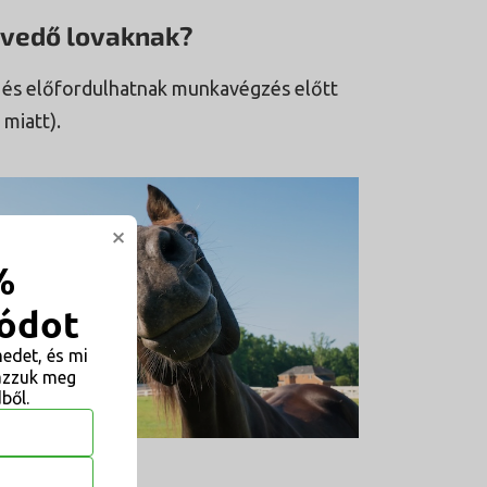
nvedő lovaknak?
 és előfordulhatnak munkavégzés előtt
miatt).
×
%
ódot
edet, és mi
azzuk meg
ből.