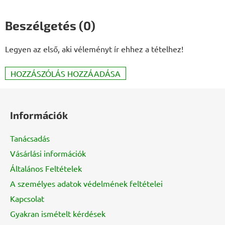
Beszélgetés (0)
Legyen az első, aki véleményt ír ehhez a tételhez!
HOZZÁSZÓLÁS HOZZÁADÁSA
L
á
Információk
b
l
Tanácsadás
é
Vásárlási információk
c
Általános Feltételek
A személyes adatok védelmének feltételei
Kapcsolat
Gyakran ismételt kérdések