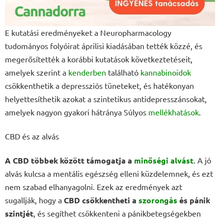
E kutatási eredményeket a Neuropharmacology
tudományos folyóirat áprilisi kiadásában tették közzé, és
megerősítették a korábbi kutatások következtetéseit,
amelyek szerint a
kenderben
található
kannabinoidok
csökkenthetik a depressziós tüneteket, és hatékonyan
helyettesíthetik azokat a szintetikus antidepresszánsokat,
amelyek nagyon gyakori hátránya Súlyos
mellékhatások
.
CBD és az alvás
A CBD többek között támogatja a
minőségi alvást
. A jó
alvás kulcsa a mentális egészség elleni küzdelemnek, és ezt
nem szabad elhanyagolni. Ezek az eredmények azt
sugallják, hogy a
CBD csökkentheti a
szorongás
és pánik
szintjét
, és segíthet csökkenteni a pánikbetegségekben