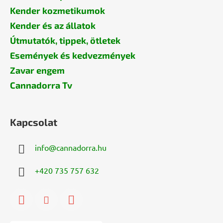
Kender kozmetikumok
Kender és az állatok
Útmutatók, tippek, ötletek
Események és kedvezmények
Zavar engem
Cannadorra Tv
Kapcsolat
info
@
cannadorra.hu
+420 735 757 632