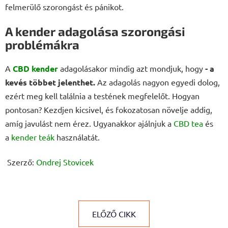
felmerülő szorongást és pánikot.
A kender adagolása szorongási
problémákra
A
CBD kender
adagolásakor mindig azt mondjuk, hogy
-
a
kevés többet jelenthet.
Az adagolás nagyon egyedi dolog,
ezért meg kell találnia a testének megfelelőt. Hogyan
pontosan? Kezdjen kicsivel, és fokozatosan növelje addig,
amíg javulást nem érez. Ugyanakkor ajálnjuk a
CBD tea
és
a
kender teák
használatát.
Szerző:
Ondrej Stovicek
ELŐZŐ CIKK