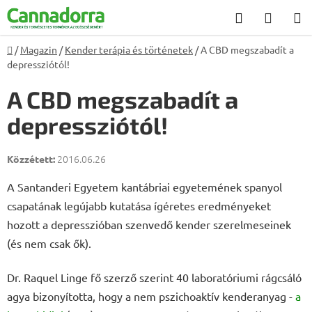
Ugrás
Keresés
KOSÁ
a
fő
Kezdőlap
/
Magazin
/
Kender terápia és történetek
/
A CBD megszabadít a
tartalomhoz
depressziótól!
A CBD megszabadít a
depressziótól!
2016.06.26
A Santanderi Egyetem kantábriai egyetemének spanyol
csapatának legújabb kutatása ígéretes eredményeket
hozott a depresszióban szenvedő kender szerelmeseinek
(és nem csak ők).
Dr. Raquel Linge fő szerző szerint 40 laboratóriumi rágcsáló
agya bizonyította, hogy a nem pszichoaktív kenderanyag -
a