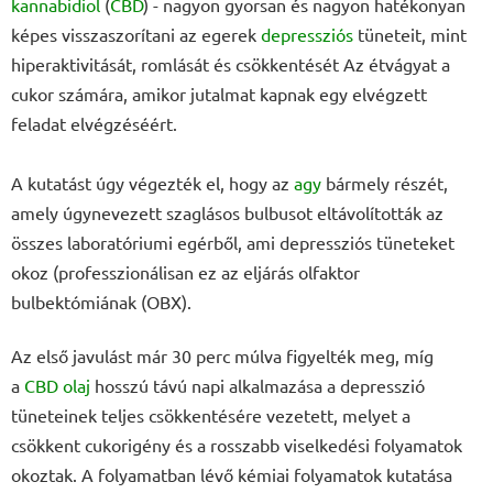
kannabidiol
(
CBD
) - nagyon gyorsan és nagyon hatékonyan
képes visszaszorítani az egerek
depressziós
tüneteit, mint
hiperaktivitását, romlását és csökkentését Az étvágyat a
cukor számára, amikor jutalmat kapnak egy elvégzett
feladat elvégzéséért.
A kutatást úgy végezték el, hogy az
agy
bármely részét,
amely úgynevezett szaglásos bulbusot eltávolították az
összes laboratóriumi egérből, ami depressziós tüneteket
okoz (professzionálisan ez az eljárás olfaktor
bulbektómiának (OBX).
Az első javulást már 30 perc múlva figyelték meg, míg
a
CBD olaj
hosszú távú napi alkalmazása a depresszió
tüneteinek teljes csökkentésére vezetett, melyet a
csökkent cukorigény és a rosszabb viselkedési folyamatok
okoztak. A folyamatban lévő kémiai folyamatok kutatása