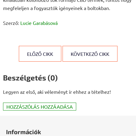
megfeleljen a fogyasztók igényeinek a boltokban.
Szerző:
Lucie Garabásová
ELŐZŐ CIKK
KÖVETKEZŐ CIKK
Beszélgetés (0)
Legyen az első, aki véleményt ír ehhez a tételhez!
HOZZÁSZÓLÁS HOZZÁADÁSA
L
á
Információk
b