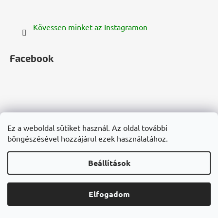
Kövessen minket az Instagramon
Facebook
zelenazeme.cz
zelenazeme.sk
cannadorra.com
Ez a weboldal sütiket használ. Az oldal további
hanf-gesundheit.de
cannadorra.fr
cannadorra.it
böngészésével hozzájárul ezek használatához.
konopie-zdrowie.pl
cannadorra.ru
Beállítások
Shoptet készítette
Elfogadom
Copyright 2026
Cannadorra.hu
. Minden jog fenntartva.
Süti beállítások szerkesztése