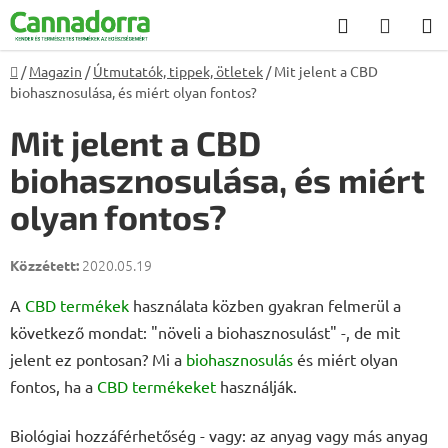
Ugrás
Keresés
KOSÁ
a
fő
Kezdőlap
/
Magazin
/
Útmutatók, tippek, ötletek
/
Mit jelent a CBD
tartalomhoz
biohasznosulása, és miért olyan fontos?
Mit jelent a CBD
biohasznosulása, és miért
olyan fontos?
2020.05.19
A
CBD termékek
használata közben gyakran felmerül a
következő mondat: "növeli a biohasznosulást" -, de mit
jelent ez pontosan? Mi a
biohasznosulás
és miért olyan
fontos, ha a
CBD termékeket
használják.
Biológiai hozzáférhetőség - vagy: az anyag vagy más anyag