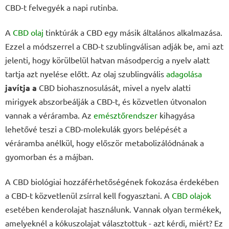
CBD-t felvegyék a napi rutinba.
A
CBD olaj
tinktúrák a CBD egy másik általános alkalmazása.
Ezzel a módszerrel a CBD-t szublingválisan adják be, ami azt
jelenti, hogy körülbelül hatvan másodpercig a nyelv alatt
tartja azt nyelése előtt. Az olaj szublingvális
adagolása
javítja a
CBD biohasznosulását, mivel a nyelv alatti
mirigyek abszorbeálják a CBD-t, és közvetlen útvonalon
vannak a véráramba. Az
emésztőrendszer
kihagyása
lehetővé teszi a CBD-molekulák gyors belépését a
véráramba anélkül, hogy először metabolizálódnának a
gyomorban és a májban.
A CBD biológiai hozzáférhetőségének fokozása érdekében
a CBD-t közvetlenül zsírral kell fogyasztani. A
CBD olajok
esetében kenderolajat használunk. Vannak olyan termékek,
amelyeknél a kókuszolajat választottuk - azt kérdi, miért? Ez