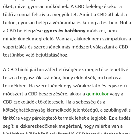
őket, mivel gyorsan működnek. A CBD belélegzésekor a
tüdő azonnal felszívja a vegyületet. Amint a CBD áthalad a
tüdőn, gyorsan belép a véráramba és kering a testben. Noha
a CBD belélegzése
gyors és hatékony
módszer, nem
mindenkinek megfelelő. Vannak, akiknek nem szimpatikus a
vaporizálás és szeretnének más módszert választani a CBD
testünkbe való bejuttatásához.
A CBD biológiai hozzáférhetőségének megértése lehetővé
teszi a fogyasztók számára, hogy eldöntsék, mi fontos a
termékben. Ha szeretnének egy szórakoztató és egyszerű
módszert a CBD beszerzésére, akkor a
gumicukor
vagy a
CBD csokoládék tökéletesek. Ha a sebesség és a
költséghatékonyság kiemelkedő jelentőségű, a szublingvális
tinktúra vagy párologtató termék lehet a legjobb. Ez a tudás
segíti a kiskereskedőknek megérteni, hogy miért a van a
kínálatban különböző sok formájú CBD termék, fontos hogy