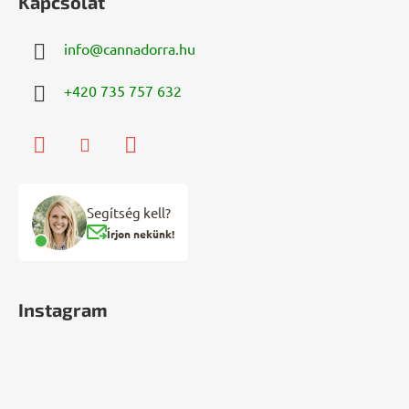
Kapcsolat
info
@
cannadorra.hu
+420 735 757 632
Segítség kell?
Írjon nekünk!
Instagram