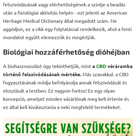
felszívódásának vagy elérhetőségének a szintje a beadás
után a fiziológiai aktivitás helyén - ezt jelenti az American
Heritage Medical Dictionary által megadott szám. Ne
aggódjon, ez a cikk egy folytatással rendelkezik, ahol a fenti
mondatot együtt elemezzük és megértjük.
Biológiai hozzáférhetőség dióhéjban
A biohasznosulást úgy tekinthetjük, mint
a
CBD
véráramba
történő felszívódásának mértéke.
Más szavakkal: a CBD
fogyasztásának módja befolyásolja annak felszívódását és
eloszlását a testben. Ez nagyon fontos! Ez egy olyan
koncepció, amelyet minden vásárlónak meg kell értenie és
ez által kell kiválasztania a neki megfelelő termékeket.