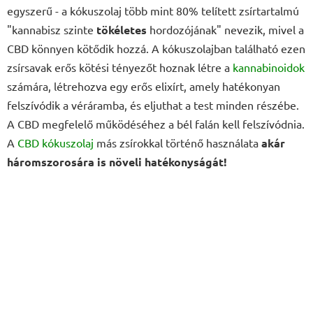
egyszerű - a kókuszolaj több mint 80% telített zsírtartalmú
"kannabisz szinte
tökéletes
hordozójának" nevezik, mivel a
CBD könnyen kötődik hozzá. A kókuszolajban található ezen
zsírsavak erős kötési tényezőt hoznak létre a
kannabinoidok
számára, létrehozva egy erős elixírt, amely hatékonyan
felszívódik a véráramba, és eljuthat a test minden részébe.
A CBD megfelelő működéséhez a bél falán kell felszívódnia.
A
CBD kókuszolaj
más zsírokkal történő használata
akár
háromszorosára is növeli hatékonyságát!