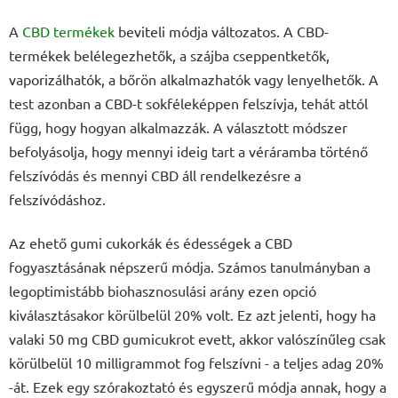
A
CBD termékek
beviteli módja változatos. A CBD-
termékek belélegezhetők, a szájba cseppentketők,
vaporizálhatók, a bőrön alkalmazhatók vagy lenyelhetők. A
test azonban a CBD-t sokféleképpen felszívja, tehát attól
függ, hogy hogyan alkalmazzák. A választott módszer
befolyásolja, hogy mennyi ideig tart a véráramba történő
felszívódás és mennyi CBD áll rendelkezésre a
felszívódáshoz.
Az ehető gumi cukorkák és édességek a CBD
fogyasztásának népszerű módja. Számos tanulmányban a
legoptimistább biohasznosulási arány ezen opció
kiválasztásakor körülbelül 20% volt. Ez azt jelenti, hogy ha
valaki 50 mg CBD gumicukrot evett, akkor valószínűleg csak
körülbelül 10 milligrammot fog felszívni - a teljes adag 20%
-át. Ezek egy szórakoztató és egyszerű módja annak, hogy a