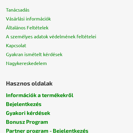
l
Tanácsadás
é
Vásárlási információk
c
Általános Feltételek
A személyes adatok védelmének feltételei
Kapcsolat
Gyakran ismételt kérdések
Nagykereskedelem
Hasznos oldalak
Információk a termékekről
Bejelentkezés
Gyakori kérdések
Bonusz Program
Partner program - Bejelentkezés