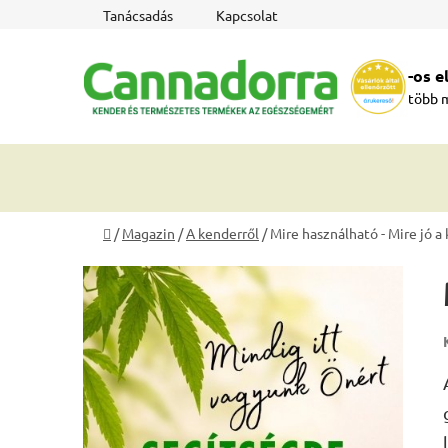
Ugrás
Tanácsadás
Kapcsolat
a
fő
-os 
tartalomhoz
több 
Kezdőlap
/
Magazin
/
A kenderről
/
Mire használható - Mire jó a
O
l
d
a
l
s
ó
p