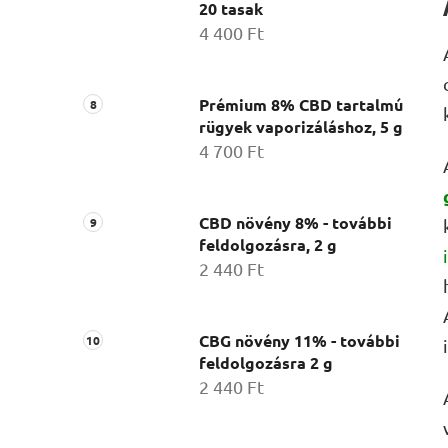
20 tasak
4 400 Ft
Prémium 8% CBD tartalmú
rügyek vaporizáláshoz, 5 g
4 700 Ft
CBD növény 8% - további
feldolgozásra, 2 g
2 440 Ft
CBG növény 11% - további
feldolgozásra 2 g
2 440 Ft