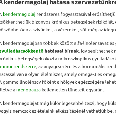
A kendermagolaj hatása szervezetünkr
A
kendermag olaj
rendszeres fogyasztásával erősíthetjü
csökkenthetjük bizonyos krónikus betegségek rizikóját, é
köszönhetően a szívünket, a vérereket, sőt még az idegr
A kendermagolajban többek között alfa-linolénsavat és 
gyulladáscsökkentő
hatással bírnak
, így segíthetnek
krónikus betegségek okozta mikroszkopikus gyulladásokka
immunrendszerre
, az anyagcserére és a hormonális ren
hatással van a olyan élelmiszer, amely omega-3 és omega
A gamma-linolénsav főként a hölgyek egészségére lehet j
illetve a
menopauza
kellemetlen tüneteit egyaránt.
A kendermagolajat még különlegesebbé teszi, hogy külső
vagyis nemcsak az ételeink elkészítésénél vethetjük be, 