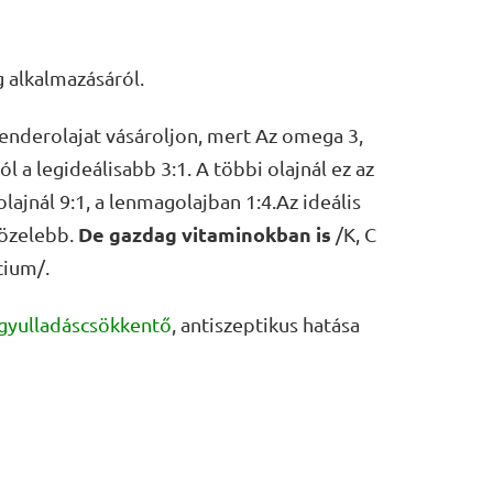
alkalmazásáról.
kenderolajat vásároljon, mert Az omega 3,
 a legideálisabb 3:1. A többi olajnál ez az
olajnál 9:1, a lenmagolajban 1:4.Az ideális
De gazdag vitaminokban is
közelebb.
/K, C
cium/.
gyulladáscsökkentő
, antiszeptikus hatása