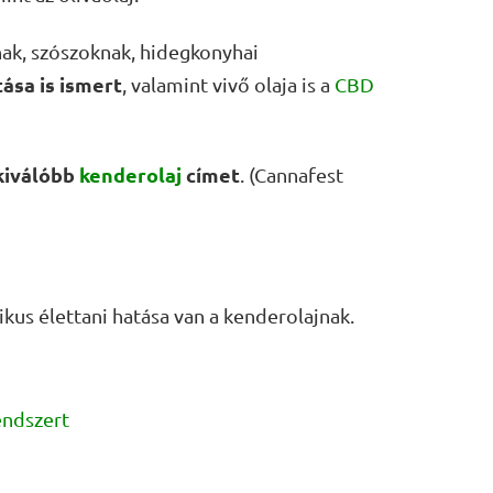
knak, szószoknak, hidegkonyhai
ása is ismert
, valamint vivő olaja is a
CBD
iválóbb
kenderolaj
címet
. (Cannafest
ikus élettani hatása van a kenderolajnak.
ndszert