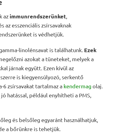
e
immunrendszerünket
k az
,
s az esszenciális zsírsavaknak
endszerünket is védhetjük.
Ezek
gamma-linolénsavat is találhatunk.
 megelőzni azokat a tüneteket, melyek a
l járnak együtt. Ezen kívül az
dszerre is kiegyensúlyozó, serkentő
-6 zsírsavakat tartalmaz a
kendermag
olaj.
ó hatással, például enyhítheti a PMS,
leg és belsőleg egyaránt használhatjuk,
de a bőrünkre is tehetjük.