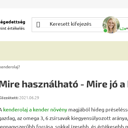
elégedettség
Segí
mint
értékelés
Í
 kenderolaj?
Mire használható - Mire jó a
2021.06.29
A
kenderolaj
a kender növény
magjából hideg préselésse
gazdag, az omega 3, 6 zsírsavak kiegyensúlyozott aránya, 
legnagyszerűbb forrása, sokkal ízesebb, és értékesebb mi