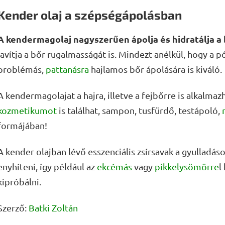
Kender olaj a szépségápolásban
A kendermagolaj nagyszerűen ápolja és hidratálja a 
javítja a bőr rugalmasságát is. Mindezt anélkül, hogy a 
problémás,
pattanásra
hajlamos bőr ápolására is kiváló.
A kendermagolajat a hajra, illetve a fejbőrre is alkalma
kozmetikumot
is találhat, sampon, tusfürdő, testápoló,
formájában!
A kender olajban lévő esszenciális zsírsavak a gyulladá
enyhíteni, így például az
ekcémás
vagy
pikkelysömörre
l
kipróbálni.
Szerző:
Batki Zoltán