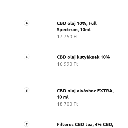
CBD olaj 10%, Full
Spectrum, 10ml
17 750 Ft
CBD olaj kutyáknak 10%
16 990 Ft
CBD olaj alváshoz EXTRA,
10 ml
18 700 Ft
Filteres CBD tea, 4% CBD,