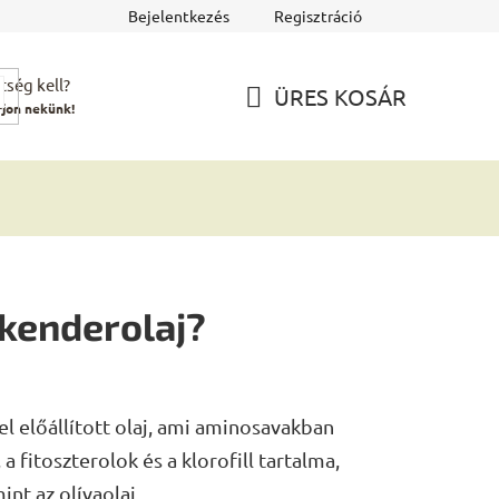
Bejelentkezés
Regisztráció
tség kell?
ÜRES KOSÁR
rjon nekünk!
KOSÁR
 kenderolaj?
l előállított olaj, ami aminosavakban
a fitoszterolok és a klorofill tartalma,
nt az olívaolaj.