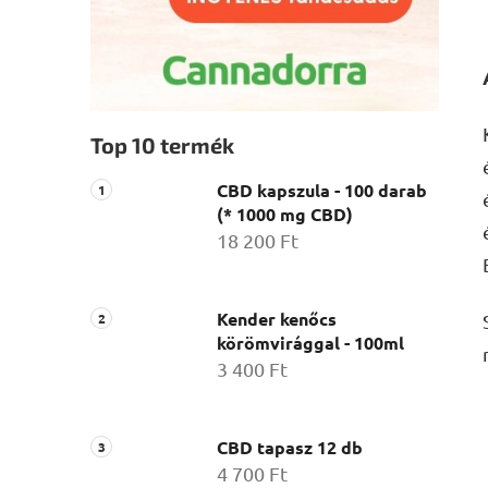
Top 10 termék
CBD kapszula - 100 darab
(* 1000 mg CBD)
18 200 Ft
Kender kenőcs
körömvirággal - 100ml
3 400 Ft
CBD tapasz 12 db
4 700 Ft