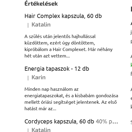
Értékelések
Hair Complex kapszula, 60 db
Katalin
|
A termék értékelése 5-ből 5 csillag.
A szülés után jelentős hajhullással
küzdöttem, ezért úgy döntöttem,
kipróbálom a Hair Complexet. Már néhány
hét után azt vettem...
Energia tapaszok - 12 db
Karin
|
A termék értékelése 5-ből 5 csillag.
Minden nap használom az
energiatapaszokat, és a kisbabám gondozása
mellett óriási segítséget jelentenek. Az első
hatást már az...
Cordyceps kapszula, 60 db
40% poliszacharidok
Katalin
|