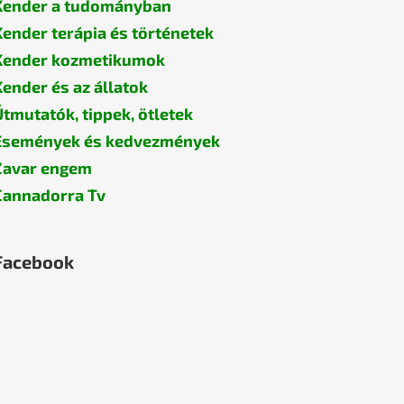
Kender a tudományban
Kender terápia és történetek
Kender kozmetikumok
Kender és az állatok
Útmutatók, tippek, ötletek
Események és kedvezmények
Zavar engem
Cannadorra Tv
Facebook