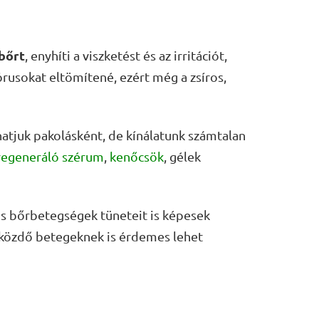
bőrt
, enyhíti a viszketést és az irritációt,
pórusokat eltömítené, ezért még a zsíros,
zhatjuk pakolásként, de kínálatunk számtalan
regeneráló szérum
,
kenőcsök
, gélek
sos bőrbetegségek tüneteit is képesek
 közdő betegeknek is érdemes lehet