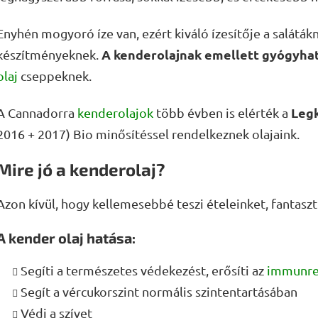
Enyhén mogyoró íze van, ezért kiváló ízesítője a salátá
A kenderolajnak emellett gyógyhat
készítményeknek.
olaj
cseppeknek.
Legk
A Cannadorra
kenderolajok
több évben is elérték a
2016 + 2017) Bio minősítéssel rendelkeznek olajaink.
Mire jó a kenderolaj?
Azon kívül, hogy kellemesebbé teszi ételeinket, fantaszt
A kender olaj hatása:
Segíti a természetes védekezést, erősíti az
immunre
Segít a vércukorszint normális szintentartásában
Védi a szívet