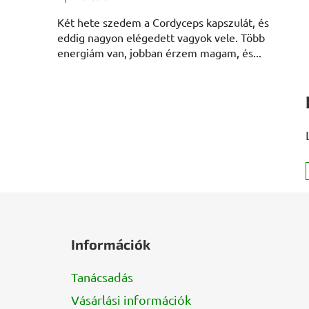
A termék értékelése 5-ből 5 csillag.
Két hete szedem a Cordyceps kapszulát, és
eddig nagyon elégedett vagyok vele. Több
energiám van, jobban érzem magam, és...
L
á
Információk
b
l
Tanácsadás
é
Vásárlási információk
c