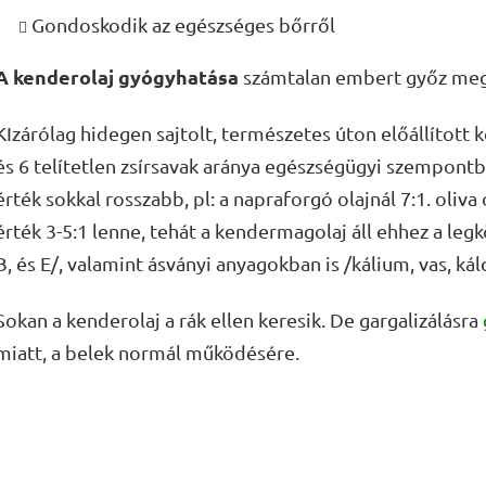
Gondoskodik az egészséges bőrről
A kenderolaj gyógyhatása
számtalan embert győz meg 
KIzárólag hidegen sajtolt, természetes úton előállított 
és 6 telítetlen zsírsavak aránya egészségügyi szempontból
érték sokkal rosszabb, pl: a napraforgó olajnál 7:1. oliva 
érték 3-5:1 lenne, tehát a kendermagolaj áll ehhez a leg
B, és E/, valamint ásványi anyagokban is /kálium, vas, kál
Sokan a kenderolaj a rák ellen keresik. De gargalizálásra
miatt, a belek normál működésére.