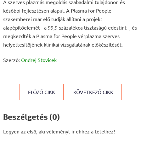
A szerves plazmás megoldás szabadalmi tulajdonon és
későbbi fejlesztésen alapul. A Plasma for People
szakemberei már elő tudják állítani a projekt
alapépítőelemét - a 99,9 százalékos tisztaságú edestint -, és
megkezdték a Plasma for People vérplazma szerves
helyettesítőjének klinikai vizsgálatának előkészítését.
Szerző:
Ondrej Stovicek
ELŐZŐ CIKK
KÖVETKEZŐ CIKK
Beszélgetés (0)
Legyen az első, aki véleményt ír ehhez a tételhez!