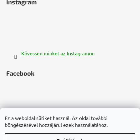
Instagram
Kövessen minket az Instagramon
Facebook
zelenazeme.cz
zelenazeme.sk
cannadorra.com
Ez a weboldal sütiket használ. Az oldal további
hanf-gesundheit.de
cannadorra.fr
cannadorra.it
böngészésével hozzájárul ezek használatához.
konopie-zdrowie.pl
cannadorra.ru