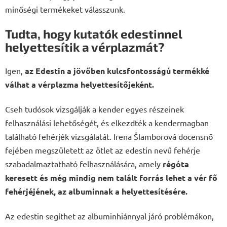
minőségi termékeket válasszunk.
Tudta, hogy kutatók edestinnel
helyettesítik a vérplazmát?
Igen,
az Edestin a jövőben kulcsfontosságú termékké
válhat a vérplazma helyettesítőjeként.
Cseh tudósok vizsgálják a kender egyes részeinek
felhasználási lehetőségét, és elkezdték a kendermagban
található fehérjék vizsgálatát. Irena Šlamborová docensnő
fejében megszületett az ötlet az edestin nevű fehérje
szabadalmaztatható felhasználására, amely
régóta
keresett és még mindig nem talált forrás lehet a vér fő
fehérjéjének, az albuminnak a helyettesítésére.
Az edestin segíthet az albuminhiánnyal járó problémákon,