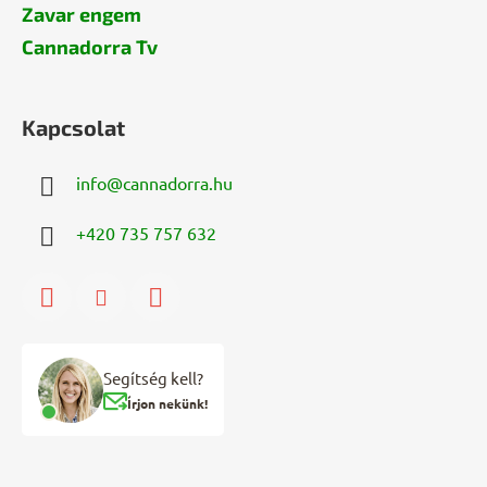
Zavar engem
Cannadorra Tv
Kapcsolat
info
@
cannadorra.hu
+420 735 757 632
Segítség kell?
Írjon nekünk!