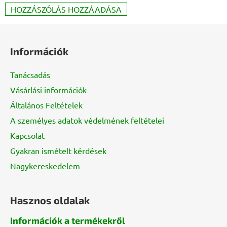
HOZZÁSZÓLÁS HOZZÁADÁSA
L
á
Információk
b
l
Tanácsadás
é
Vásárlási információk
c
Általános Feltételek
A személyes adatok védelmének feltételei
Kapcsolat
Gyakran ismételt kérdések
Nagykereskedelem
Hasznos oldalak
Információk a termékekről