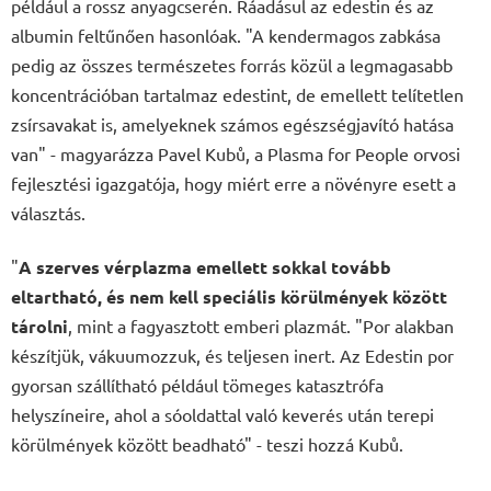
például a rossz anyagcserén. Ráadásul az edestin és az
albumin feltűnően hasonlóak. "A kendermagos zabkása
pedig az összes természetes forrás közül a legmagasabb
koncentrációban tartalmaz edestint, de emellett telítetlen
zsírsavakat is, amelyeknek számos egészségjavító hatása
van" - magyarázza Pavel Kubů, a Plasma for People orvosi
fejlesztési igazgatója, hogy miért erre a növényre esett a
választás.
"
A szerves vérplazma emellett sokkal tovább
eltartható, és nem kell speciális körülmények között
tárolni
, mint a fagyasztott emberi plazmát. "Por alakban
készítjük, vákuumozzuk, és teljesen inert. Az Edestin por
gyorsan szállítható például tömeges katasztrófa
helyszíneire, ahol a sóoldattal való keverés után terepi
körülmények között beadható" - teszi hozzá Kubů.