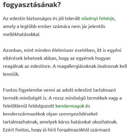
fogyasztásának?
Az edestin biztonságos és jól tolerált
növényi fehérje
,
amely a legtöbb ember számára nem jár jelentős
mellékhatásokkal.
Azonban, mint minden élelmiszer esetében, itt is egyéni
eltérések lehetnek abban, hogy az egyének hogyan
reagálnak az edestinre. A magallergiásoknak óvatosnak kell
lenniük.
Fontos figyelembe venni az adott edestint tartalmazó
termék minőségét is. A rossz minőségű termékek vagy a
felelőtlenül feldolgozott
kendermagok
és
kenderszármazékok olyan szennyeződéseket
tartalmazhatnak, amelyek káros hatásokat okozhatnak.
Ezért fontos, hogy jó hírű forgalmazóktól származó