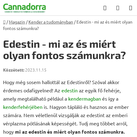
Ugrás
Keresés
KOSÁ
a
fő
Kezdőlap
/
Magazin
/
Kender a tudományban
/
Edestin - mi az és miért olyan
tartalomhoz
fontos számunkra?
Edestin - mi az és miért
olyan fontos számunkra?
2023.11.15
Hogy még sosem hallottál az Edestinről? Szóval akkor
érdemes odafigyelned! Az
edestin
az egyik fő fehérje,
amely megtalálható például a
kendermagban
és így a
kenderfehérjében
is. Nagyon tápláló és hasznos az ember
számára. Nem véletlenül vizsgálják az edestint az emberi
vérplazma pótlásának képességét. Tudj meg többet arról,
hogy
mi az edestin és miért olyan fontos számunkra.