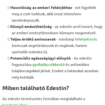
Hasonlóság az emberi fehérjékhez
- ezt figyelték
meg a cseh tudósok, akik most intenzíven
tanulmányozzák.
Könnyű emészthetőség
- az edestin arról ismert, hogy
az emberi emésztőrendszer könnyen megemészti.
Teljes értékű aminosavak
- minőségi
fehérjeforrás
(nemcsak vegetáriánusok és vegánok, hanem
sportolók számára is).
Potenciális egészségügyi előnyök
- Az edestin
fogyasztása
gyulladáscsökkentő
és antioxidáns
tulajdonságokkal járhat. Ezeket a hatásokat azonban
még kutatják.
Miben található Edestin?
Az edestin természetes formában megtalálható a
kendermagban
.