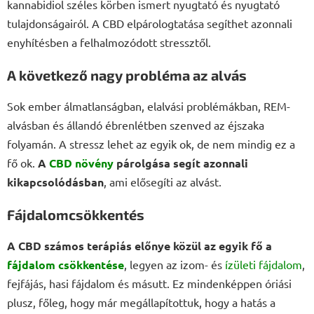
kannabidiol széles körben ismert nyugtató és nyugtató
tulajdonságairól. A CBD elpárologtatása segíthet azonnali
enyhítésben a felhalmozódott stressztől.
A következő nagy probléma az alvás
Sok ember álmatlanságban, elalvási problémákban, REM-
alvásban és állandó ébrenlétben szenved az éjszaka
folyamán. A stressz lehet az egyik ok, de nem mindig ez a
fő ok.
A
CBD növény
párolgása segít azonnali
kikapcsolódásban
, ami elősegíti az alvást.
Fájdalomcsökkentés
A CBD számos terápiás előnye közül az egyik fő a
fájdalom csökkentése
, legyen az izom- és
ízületi fájdalom
,
fejfájás, hasi fájdalom és másutt. Ez mindenképpen óriási
plusz, főleg, hogy már megállapítottuk, hogy a hatás a