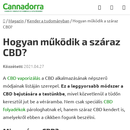
Ugrás
Keresés
KOSÁ
a
fő
Kezdőlap
/
Magazin
/
Kender a tudományban
/
Hogyan működik a száraz
tartalomhoz
CBD?
Hogyan működik a száraz
CBD?
2021.04.27
A
CBD vaporizálás
a CBD alkalmazásának népszerű
módjainak listáján szerepel.
Ez a leggyorsabb módszer a
CBD bejutására a testünkbe
, mivel közvetlenül a tüdőn
keresztül jut be a véráramba. Nem csak speciális
CBD
folyadékok
párologhatnak el, hanem száraz CBD kendert is,
amelyekről ebben a cikkben fogunk beszélni.