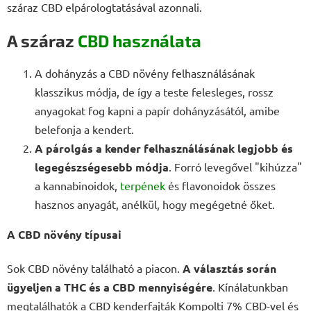
száraz CBD elpárologtatásával azonnali.
A száraz
CBD használata
A dohányzás a CBD növény felhasználásának
klasszikus módja, de így a teste felesleges, rossz
anyagokat fog kapni a papír dohányzásától, amibe
belefonja a kendert.
A párolgás a kender felhasználásának legjobb és
legegészségesebb módja
. Forró levegővel "kihúzza"
a kannabinoidok,
terpének
és flavonoidok összes
hasznos anyagát, anélkül, hogy megégetné őket.
A CBD növény típusai
Sok CBD növény található a piacon.
A választás során
ügyeljen a THC és a CBD mennyiségére
. Kínálatunkban
megtalálhatók a CBD kenderfajták Kompolti 7% CBD-vel és