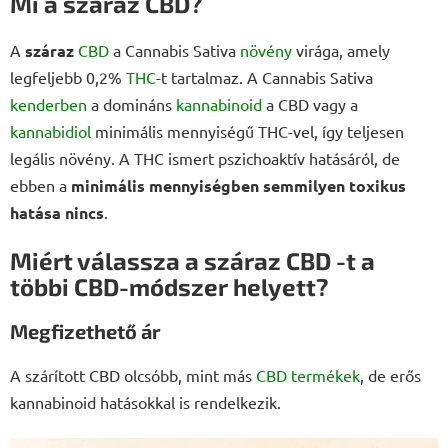
Mi a száraz CBD?
A
száraz
CBD
a Cannabis Sativa
növény
virága, amely
legfeljebb 0,2%
THC
-t tartalmaz. A Cannabis Sativa
kenderben
a domináns
kannabinoid
a CBD vagy a
kannabidiol
minimális mennyiségű THC-vel, így teljesen
legális növény. A THC ismert pszichoaktív hatásáról, de
ebben a
minimális mennyiségben semmilyen toxikus
hatása nincs
.
Miért válassza a száraz CBD -t a
többi CBD-módszer helyett?
Megfizethető ár
A szárított CBD olcsóbb, mint más
CBD termékek
, de erős
kannabinoid hatásokkal is rendelkezik.