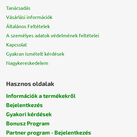
l
Tanácsadás
é
Vásárlási információk
c
Általános Feltételek
A személyes adatok védelmének feltételei
Kapcsolat
Gyakran ismételt kérdések
Nagykereskedelem
Hasznos oldalak
Információk a termékekről
Bejelentkezés
Gyakori kérdések
Bonusz Program
Partner program - Bejelentkezés