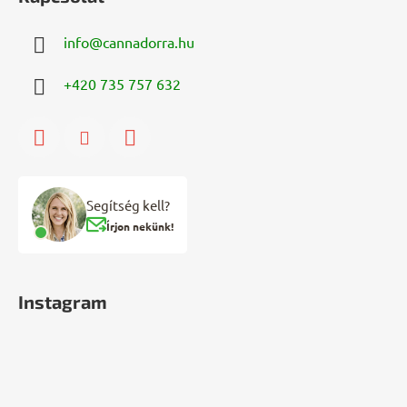
info
@
cannadorra.hu
+420 735 757 632
Segítség kell?
Írjon nekünk!
Instagram