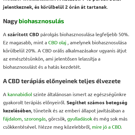
jelentkeznek, és körülbelül 2 órán át tartanak
.
Nagy
biohasznosulás
A
szárított
CBD
párolgás biohasznosulása legfeljebb 50%.
Ez magasabb, mint a
CBD olaj
, amelynek biohasznosulása
körülbelül 20%. A CBD orális alkalmazásakor ugyanis átjut
az emésztésünkön, ami jelentősen lelassítja a
biohasznosulást és a hatás kezdetét.
A CBD terápiás előnyeinek teljes élvezete
A
kannabidiol
szinte általánosan ismert az egészségünkre
gyakorolt terápiás előnyeiről.
Segíthet számos betegség
kezelésében
, tüneteik és az emberi állapot javításában a
fájdalom
,
szorongás
, görcsök,
gyulladások
és még sok más
csökkentésével. Nézze meg közelebbről,
mire jó a CBD
.