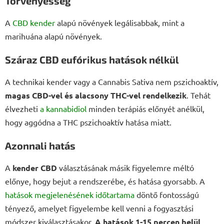
Törvényesség
A
CBD kender
alapú növények legálisabbak, mint a
marihuána alapú növények.
Száraz CBD eufórikus hatások nélkül
A technikai kender vagy a Cannabis Sativa nem pszichoaktív,
magas CBD-vel és alacsony THC-vel rendelkezik
. Tehát
élvezheti
a kannabidiol
minden terápiás előnyét anélkül,
hogy aggódna a THC pszichoaktív hatása miatt.
Azonnali hatás
A
kender CBD
választásának másik figyelemre méltó
előnye, hogy bejut a rendszerébe, és hatása gyorsabb. A
hatások megjelenésének időtartama
döntő fontosságú
tényező, amelyet figyelembe kell venni a fogyasztási
módszer kiválasztásakor.
A hatások 1-15 percen belül