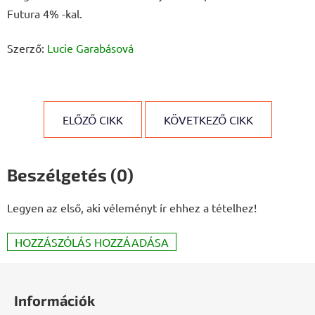
Futura 4% -kal.
Szerző:
Lucie Garabásová
ELŐZŐ CIKK
KÖVETKEZŐ CIKK
Beszélgetés (0)
Legyen az első, aki véleményt ír ehhez a tételhez!
HOZZÁSZÓLÁS HOZZÁADÁSA
L
á
Információk
b