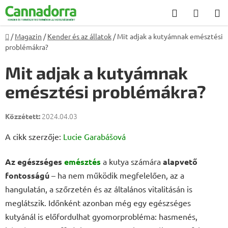
Ugrás
Keresés
KOSÁ
a
fő
Kezdőlap
/
Magazin
/
Kender és az állatok
/
Mit adjak a kutyámnak emésztési
tartalomhoz
problémákra?
Mit adjak a kutyámnak
emésztési problémákra?
2024.04.03
A cikk szerzője:
Lucie Garabášová
Az egészséges
emésztés
a kutya számára
alapvető
fontosságú
– ha nem működik megfelelően, az a
hangulatán, a szőrzetén és az általános vitalitásán is
meglátszik. Időnként azonban még egy egészséges
kutyánál is előfordulhat gyomorprobléma: hasmenés,