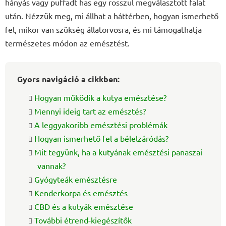
hányás vagy puffadt has egy rosszul megválasztott falat
után. Nézzük meg, mi állhat a háttérben, hogyan ismerhető
fel, mikor van szükség állatorvosra, és mi támogathatja
természetes módon az emésztést.
Gyors navigáció a cikkben:
Hogyan működik a kutya emésztése?
Mennyi ideig tart az emésztés?
A leggyakoribb emésztési problémák
Hogyan ismerhető fel a bélelzáródás?
Mit tegyünk, ha a kutyának emésztési panaszai
vannak?
Gyógyteák emésztésre
Kenderkorpa és emésztés
CBD és a kutyák emésztése
További étrend-kiegészítők