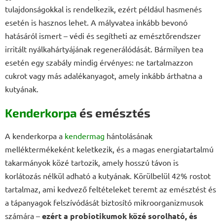
tulajdonságokkal is rendelkezik, ezért például hasmenés
esetén is hasznos lehet. A mályvatea inkább bevonó
hatásáról ismert – védi és segítheti az emésztőrendszer
irritált nyálkahártyájának regenerálódását. Bármilyen tea
esetén egy szabály mindig érvényes: ne tartalmazzon
cukrot vagy más adalékanyagot, amely inkább árthatna a
kutyának.
Kenderkorpa
és emésztés
A kenderkorpa a
kendermag
hántolásának
melléktermékeként keletkezik, és a magas energiatartalmú
takarmányok közé tartozik, amely hosszú távon is
korlátozás nélkül adható a kutyának. Körülbelül 42% rostot
tartalmaz, ami kedvező feltételeket teremt az emésztést és
a tápanyagok felszívódását biztosító mikroorganizmusok
számára –
ezért a probiotikumok közé sorolható, és