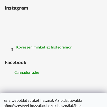
Instagram
Kövessen minket az Instagramon
Facebook
Cannadorra.hu
zelenazeme.cz
zelenazeme.sk
cannadorra.com
Ez a weboldal sütiket használ. Az oldal további
hanf-gesundheit.de
cannadorra.fr
cannadorra.it
böngészésével hozzájárul ezek használatához.