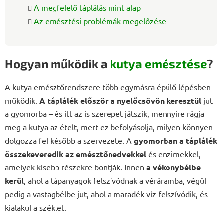
A megfelelő táplálás mint alap
Az emésztési problémák megelőzése
Hogyan működik a
kutya emésztése
?
A kutya emésztőrendszere több egymásra épülő lépésben
működik.
A táplálék
először a nyelőcsövön keresztül
jut
a gyomorba – és itt az is szerepet játszik, mennyire rágja
meg a kutya az ételt, mert ez befolyásolja, milyen könnyen
dolgozza fel később a szervezete. A
gyomorban a táplálék
összekeveredik az emésztőnedvekkel
és enzimekkel,
amelyek kisebb részekre bontják. Innen
a vékonybélbe
kerül
, ahol a tápanyagok felszívódnak a véráramba, végül
pedig a vastagbélbe jut, ahol a maradék víz felszívódik, és
kialakul a széklet.