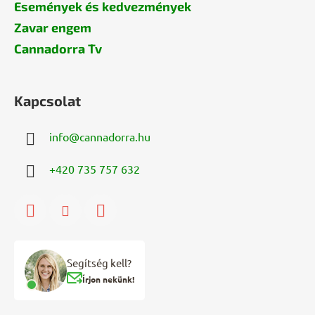
Események és kedvezmények
Zavar engem
Cannadorra Tv
Kapcsolat
info
@
cannadorra.hu
+420 735 757 632
Segítség kell?
Írjon nekünk!