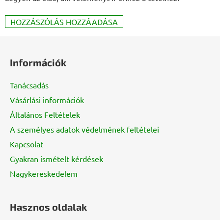
HOZZÁSZÓLÁS HOZZÁADÁSA
L
á
Információk
b
l
Tanácsadás
é
Vásárlási információk
c
Általános Feltételek
A személyes adatok védelmének feltételei
Kapcsolat
Gyakran ismételt kérdések
Nagykereskedelem
Hasznos oldalak