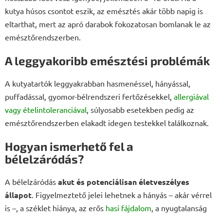
kutya húsos csontot eszik, az emésztés akár több napig is
eltarthat, mert az apró darabok fokozatosan bomlanak le az
emésztőrendszerben.
A leggyakoribb emésztési problémák
A kutyatartók leggyakrabban hasmenéssel, hányással,
puffadással, gyomor-bélrendszeri fertőzésekkel,
allergiával
vagy ételintoleranciával
, súlyosabb esetekben pedig az
emésztőrendszerben elakadt idegen testekkel találkoznak.
Hogyan ismerhető fel a
bélelzáródás?
A bélelzáródás
akut és potenciálisan életveszélyes
állapot
. Figyelmeztető jelei lehetnek a hányás – akár vérrel
is –, a széklet hiánya, az erős
hasi fájdalom
, a nyugtalanság