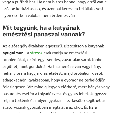
vagy a puffadt has. Ha nem biztos benne, hogy erről van-e
szó, ne kockáztasson, és azonnal keressen fel állatorvost –
ilyen esetben valóban nem érdemes várni.
Mit tegyünk, ha a kutyának
emésztési panaszai vannak?
Az elsősegély általában egyszerű. Biztosítson a kutyának
nyugalmat
– a
stressz
csak rontja az emésztési
problémákat, ezért egy csendes, zavartalan sarok többet
segíthet, mint gondolná. Ha hasmenése van vagy hány,
néhány órára hagyja ki az etetést, majd próbáljon kisebb
adagokat adni gyakrabban, hogy a gyomor ne terhelődjön
feleslegesen. Víz mindig legyen elérhető, mert hányás vagy
hasmenés esetén a folyadékvesztés gyors lehet. Jegyezze
fel, mi történik és milyen gyakran – ez később segíthet az
állatorvosnak gyorsabban megtalálni az okot. És
ha a