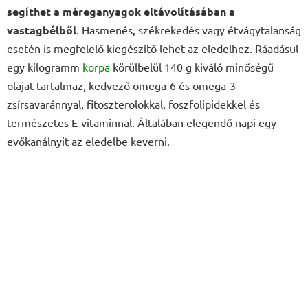
segíthet a méreganyagok eltávolításában a
vastagbélből
. Hasmenés, székrekedés vagy étvágytalanság
esetén is megfelelő kiegészítő lehet az eledelhez. Ráadásul
egy kilogramm
korpa
körülbelül 140 g kiváló minőségű
olajat tartalmaz, kedvező omega-6 és omega-3
zsírsavaránnyal, fitoszterolokkal, foszfolipidekkel és
természetes E-vitaminnal. Általában elegendő napi egy
evőkanálnyit az eledelbe keverni.