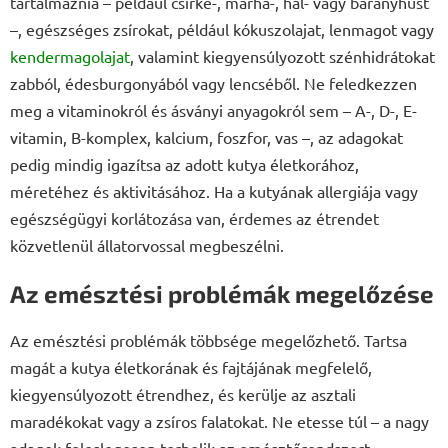
tartalmaznia – például csirke-, marha-, hal- vagy bárányhúst
–, egészséges zsírokat, például kókuszolajat, lenmagot vagy
kendermagolajat
, valamint kiegyensúlyozott szénhidrátokat
zabból, édesburgonyából vagy lencséből. Ne feledkezzen
meg a vitaminokról és ásványi anyagokról sem – A-, D-, E-
vitamin, B-komplex, kalcium, foszfor, vas –, az adagokat
pedig mindig igazítsa az adott kutya életkorához,
méretéhez és aktivitásához. Ha a kutyának allergiája vagy
egészségügyi korlátozása van, érdemes az étrendet
közvetlenül állatorvossal megbeszélni.
Az emésztési problémák megelőzése
Az emésztési problémák többsége megelőzhető. Tartsa
magát a kutya életkorának és fajtájának megfelelő,
kiegyensúlyozott étrendhez, és kerülje az asztali
maradékokat vagy a zsíros falatokat. Ne etesse túl – a nagy