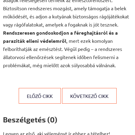
adagok feleslegesen terhelik az emésztőrendszert.
Biztosítson rendszeres mozgást, amely támogatja a belek
működését, és adjon a kutyának biztonságos rágójátékokat
vagy rágófalatokat, amelyek a fogaknak is jót tesznek.
Rendszeresen gondoskodjon a féreghajtásról és a
paraziták elleni védelemről
, mert ezek komolyan
felboríthatják az emésztést. Végül pedig – a rendszeres
állatorvosi ellenőrzések segítenek időben felismerni a
problémákat, még mielőtt azok súlyosabbá válnának.
ELŐZŐ CIKK
KÖVETKEZŐ CIKK
Beszélgetés (0)
Legyen az első, aki véleményt ír ehhez a tételhez!