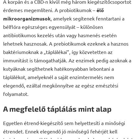
A korpán és a CBD-n kívül még három kiegészítőcsoportot
érdemes megemlíteni. A probiotikumok –
élő
mikroorganizmusok
, amelyek segítenek fenntartani a
bélflóra egészséges egyensúlyát – különösen
antibiotikumos kezelés után vagy hasmenés esetén
lehetnek hasznosak. A prebiotikumok ezeknek a hasznos
baktériumoknak a „táplálékai”, így közvetetten az
immunitást is támogathatják. Az enzimek pedig azoknak a
kutyáknak segíthetnek hatékonyabban lebontani a
táplálékot, amelyeknél a saját enzimtermelés nem
elegendő, ezáltal megkönnyítve az egész emésztési
folyamatot.
A megfelelő táplálás mint alap
Egyetlen étrend-kiegészítő sem helyettesíti a minőségi
étrendet. Ennek elegendő jó minőségű fehérjét kell