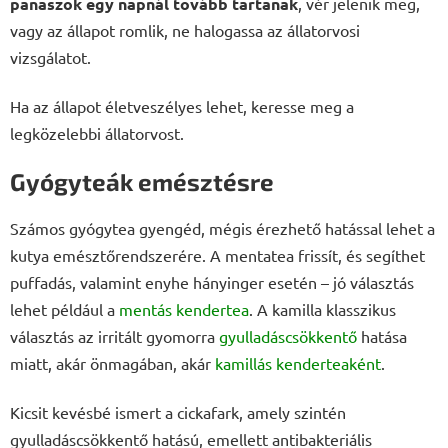
panaszok egy napnál tovább tartanak
, vér jelenik meg,
vagy az állapot romlik, ne halogassa az állatorvosi
vizsgálatot.
Ha az állapot életveszélyes lehet, keresse meg a
legközelebbi állatorvost.
Gyógyteák emésztésre
Számos gyógytea gyengéd, mégis érezhető hatással lehet a
kutya emésztőrendszerére. A mentatea frissít, és segíthet
puffadás, valamint enyhe hányinger esetén – jó választás
lehet például a
mentás kendertea
. A kamilla klasszikus
választás az irritált gyomorra
gyulladáscsökkentő
hatása
miatt, akár önmagában, akár
kamillás kenderteaként
.
Kicsit kevésbé ismert a cickafark, amely szintén
gyulladáscsökkentő hatású, emellett antibakteriális