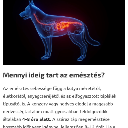
Mennyi ideig tart az emésztés?
Az emésztés sebessége függ a kutya méretétől,
életkorától, anyagcseréjétől és az elfogyasztott táplálék
típusától is. A konzerv vagy nedves eledel a magasabb
nedvességtartalom miatt gyorsabban feldolgozódik –
általában
4–8 óra alatt.
A száraz táp megemésztése
hosszabb időt vesz igénybe, jellemzően 8–12 órát. Ha a