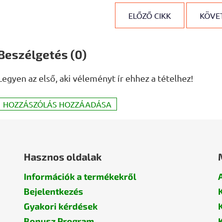
ELŐZŐ CIKK
KÖVET
Beszélgetés (0)
Legyen az első, aki véleményt ír ehhez a tételhez!
HOZZÁSZÓLÁS HOZZÁADÁSA
Hasznos oldalak
Információk a termékekről
Bejelentkezés
Gyakori kérdések
Bonusz Program