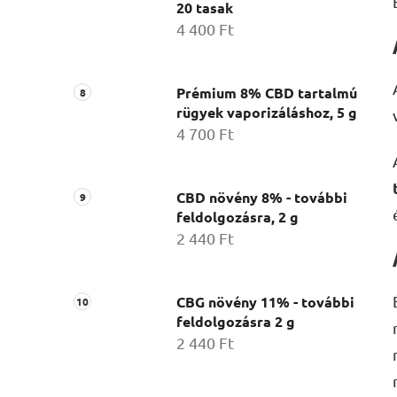
20 tasak
4 400 Ft
Prémium 8% CBD tartalmú
rügyek vaporizáláshoz, 5 g
4 700 Ft
CBD növény 8% - további
feldolgozásra, 2 g
2 440 Ft
CBG növény 11% - további
feldolgozásra 2 g
2 440 Ft