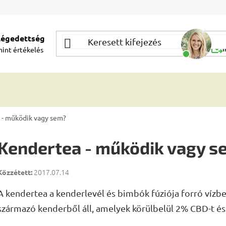
elégedettség
Segí
mint
értékelés
Í
 - működik vagy sem?
Kendertea - működik vagy s
2017.07.14
A kendertea a kenderlevél és bimbók fúziója forró vízb
származó kenderből áll, amelyek körülbelül 2% CBD-t é