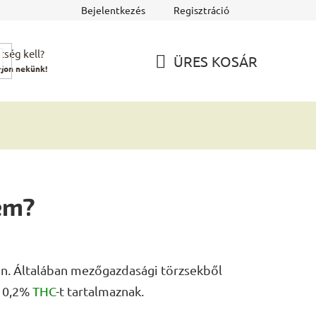
Bejelentkezés
Regisztráció
tség kell?
ÜRES KOSÁR
rjon nekünk!
KOSÁR
em?
en. Általában mezőgazdasági törzsekből
s 0,2%
THC
-t tartalmaznak.