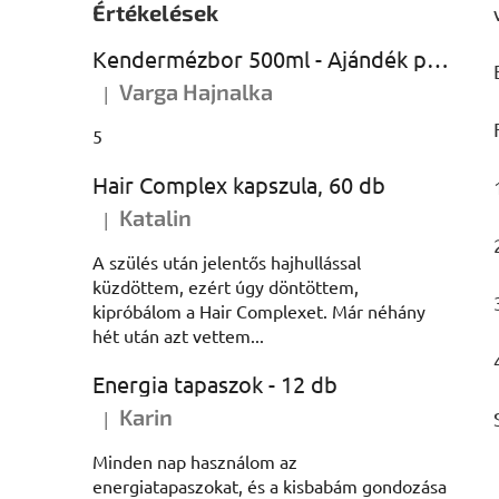
Értékelések
Kendermézbor 500ml - Ajándék palackban
Varga Hajnalka
|
A termék értékelése 5-ből 5 csillag.
5
Hair Complex kapszula, 60 db
Katalin
|
A termék értékelése 5-ből 5 csillag.
A szülés után jelentős hajhullással
küzdöttem, ezért úgy döntöttem,
kipróbálom a Hair Complexet. Már néhány
hét után azt vettem...
Energia tapaszok - 12 db
Karin
|
A termék értékelése 5-ből 5 csillag.
Minden nap használom az
energiatapaszokat, és a kisbabám gondozása