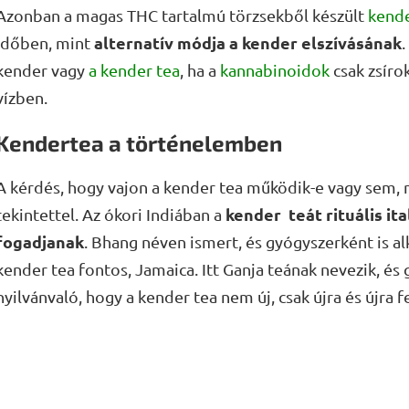
Azonban a magas THC tartalmú törzsekből készült
kende
alternatív módja a kender elszívásának
időben, mint
kender vagy
a kender tea
, ha a
kannabinoidok
csak zsíro
vízben.
Kendertea a történelemben
A kérdés, hogy vajon a kender tea működik-e vagy sem,
kender teát rituális it
tekintettel. Az ókori Indiában a
fogadjanak
. Bhang néven ismert, és gyógyszerként is a
kender tea fontos, Jamaica. Itt Ganja teának nevezik, és 
nyilvánvaló, hogy a kender tea nem új, csak újra és újra 