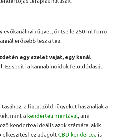
endertojás terápiás hatásait.
 evőkanálnyi rügyet, öntse le 250 ml forró
 annál erősebb lesz a tea.
zdetén egy szelet vajat, egy kanál
l
. Ez segíti a kannabinoidok feloldódását
itásához, a fiatal zöld rügyeket használják a
ek, mint a
kendertea mentával
, ami
ző kendertea ideális azok számára, akik
b elkészítéshez adagolt
CBD kendertea
is