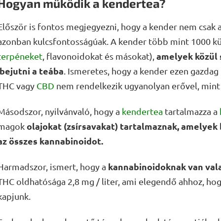
Hogyan működik a kendertea?
Először is fontos megjegyezni, hogy a kender nem csak 
azonban kulcsfontosságúak. A kender több mint 1000 kü
amelyek közül 
terpéneket
, flavonoidokat és másokat),
bejutni a teába
. Ismeretes, hogy a kender ezen gazdag
THC vagy
CBD
nem rendelkezik ugyanolyan erővel, mint
Másodszor, nyilvánvaló, hogy a
kendertea
tartalmazza a
olajokat (zsírsavakat) tartalmaznak, amelyek
magok
az összes kannabinoidot.
kannabinoidoknak van val
Harmadszor, ismert, hogy a
THC oldhatósága 2,8 mg / liter, ami elegendő ahhoz, h
kapjunk.