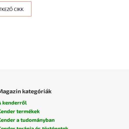
KEZŐ CIKK
Magazin kategóriák
A kenderről
Kender termékek
Kender a tudományban
Kender terápia és történetek