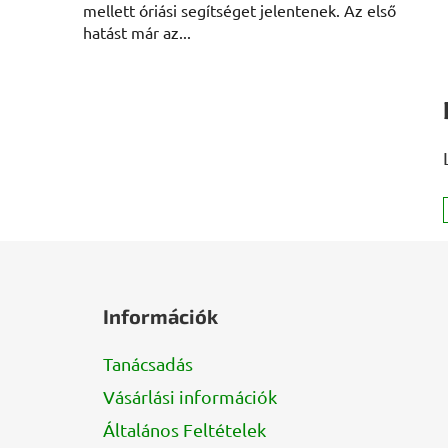
mellett óriási segítséget jelentenek. Az első
hatást már az...
L
á
Információk
b
l
Tanácsadás
é
Vásárlási információk
c
Általános Feltételek