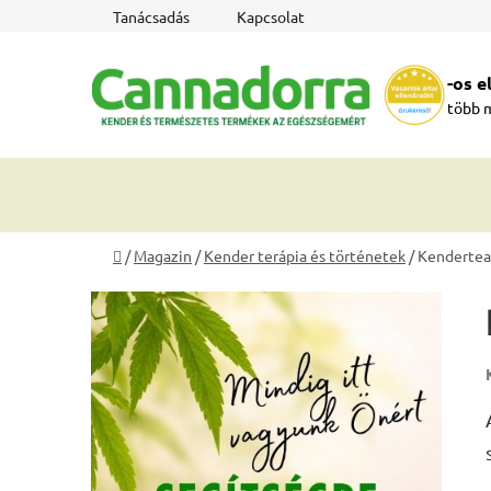
Ugrás
Tanácsadás
Kapcsolat
a
fő
-os 
tartalomhoz
több 
Kezdőlap
/
Magazin
/
Kender terápia és történetek
/
Kendertea
O
l
d
a
l
s
ó
p