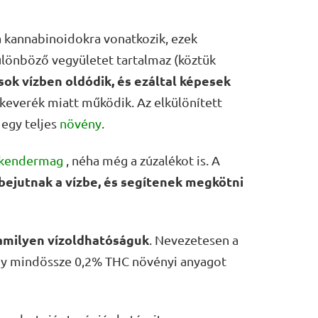
a kannabinoidokra vonatkozik, ezek
lönböző vegyületet tartalmaz (köztük
sok vízben oldódik, és ezáltal képesek
 keverék miatt működik. Az elkülönített
 egy teljes
növény
.
kendermag
, néha még a zúzalékot is. A
 bejutnak a vízbe, és segítenek megkötni
amilyen vízoldhatóságuk
. Nevezetesen a
ogy mindössze 0,2% THC növényi anyagot