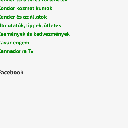
Kender kozmetikumok
Kender és az állatok
Útmutatók, tippek, ötletek
Események és kedvezmények
Zavar engem
Cannadorra Tv
Facebook