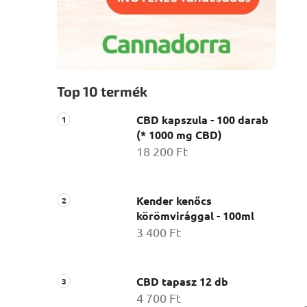
Top 10 termék
CBD kapszula - 100 darab
(* 1000 mg CBD)
18 200 Ft
Kender kenőcs
körömvirággal - 100ml
3 400 Ft
CBD tapasz 12 db
4 700 Ft