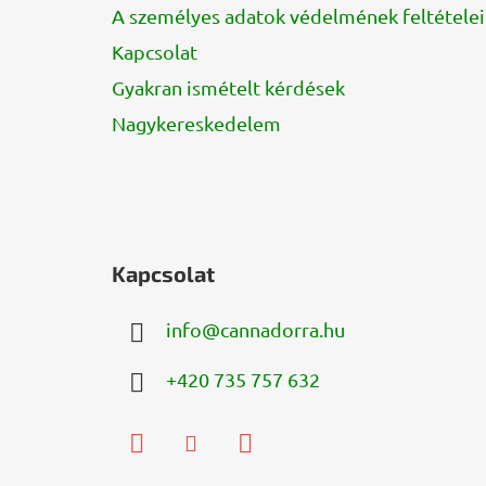
A személyes adatok védelmének feltételei
Kapcsolat
Gyakran ismételt kérdések
Nagykereskedelem
Kapcsolat
info
@
cannadorra.hu
+420 735 757 632