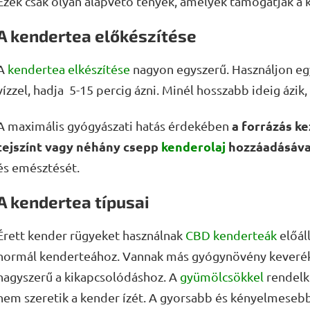
Ezek csak olyan alapvető tények, amelyek támogatják a k
A kendertea előkészítése
A
kendertea elkészítése
nagyon egyszerű. Használjon egy
vízzel, hadja 5-15 percig ázni. Minél hosszabb ideig ázik,
a forrázás ke
A maximális gyógyászati hatás érdekében
tejszínt vagy néhány csepp
kenderolaj
hozzáadásáva
és emésztését.
A kendertea típusai
Érett kender rügyeket használnak
CBD kenderteák
előáll
normál kenderteához. Vannak más gyógynövény keverék
nagyszerű a kikapcsolódáshoz. A
gyümölcsökkel
rendelke
nem szeretik a kender ízét. A gyorsabb és kényelmeseb