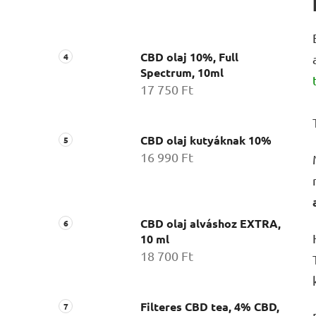
CBD olaj 10%, Full
Spectrum, 10ml
17 750 Ft
CBD olaj kutyáknak 10%
16 990 Ft
CBD olaj alváshoz EXTRA,
10 ml
18 700 Ft
Filteres CBD tea, 4% CBD,