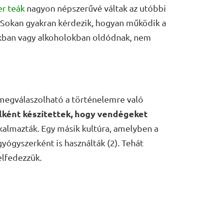
r teák
nagyon népszerűvé váltak az utóbbi
. Sokan gyakran kérdezik, hogyan működik a
kban vagy alkoholokban oldódnak, nem
 megválaszolható a történelemre való
alként készítettek, hogy vendégeket
lkalmazták. Egy másik kultúra, amelyben a
gyógyszerként is használták (2). Tehát
felfedezzük.