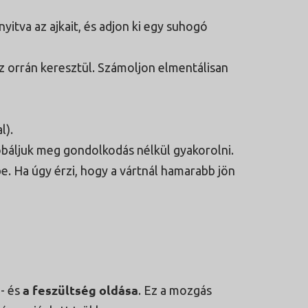
nyitva az ajkait, és adjon ki egy suhogó
az orrán keresztül. Számoljon elmentálisan
l).
óbáljuk meg gondolkodás nélkül gyakorolni.
 be. Ha úgy érzi, hogy a vártnál hamarabb jön
a feszültség oldása
- és
. Ez a mozgás