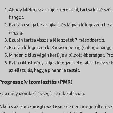
Ahogy kilélegez a szájon keresztül, tartsa kissé szét
hangot.
Ezután csukja be az ajkait, és lágyan lélegezzen be 
négyig.
Ezután tartsa vissza a lélegzetét 7 másodpercig.
Ezután lélegezzen ki 8 másodpercig (suhogó hangga
Minden ciklus végén kerülje a túlzott éberséget. Pr
Ezt a ciklust négy teljes lélegzetvétel alatt fejezze
az ellazulás, hagyja pihenni a testét.
Progresszív izomlazítás (PMR)
Ez a mély izomlazítás segít az ellazulásban.
megfeszítése
A kulcs az izmok
- de nem megerőltetése 