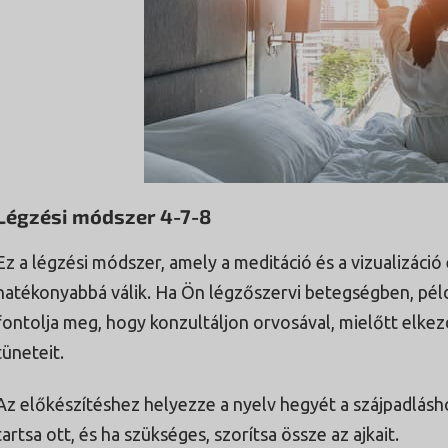
Légzési módszer 4-7-8
Ez a légzési módszer, amely a meditáció és a vizualizáció 
hatékonyabbá válik. Ha Ön légzőszervi betegségben, pél
fontolja meg, hogy konzultáljon orvosával, mielőtt elkezd
tüneteit.
Az előkészítéshez helyezze a nyelv hegyét a szájpadlásh
tartsa ott, és ha szükséges, szorítsa össze az ajkait.