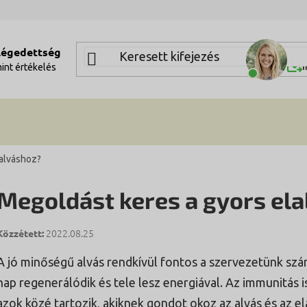
elégedettség
Segí
Í
mint
értékelés
lalváshoz?
Megoldást keres a gyors el
2022.08.25
A jó minőségű alvás rendkívül fontos a szervezetünk s
nap regenerálódik és tele lesz energiával. Az immunitás is
azok közé tartozik, akiknek gondot okoz az alvás és az e