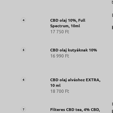
CBD olaj 10%, Full
Spectrum, 10ml
17 750 Ft
CBD olaj kutyáknak 10%
16 990 Ft
CBD olaj alváshoz EXTRA,
10 ml
18 700 Ft
Filteres CBD tea, 4% CBD,