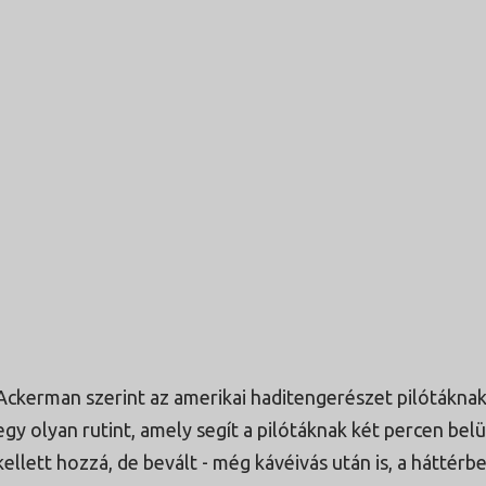
Ackerman szerint az amerikai haditengerészet pilótáknak 
egy olyan rutint, amely segít a pilótáknak két percen belü
kellett hozzá, de bevált - még kávéivás után is, a háttérb