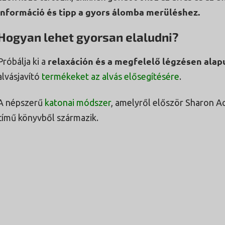
információ és tipp a gyors álomba merüléshez.
Hogyan lehet gyorsan elaludni?
relaxáción és a megfelelő légzésen alap
Próbálja ki a
alvásjavító
termékeket az alvás elősegítésére
.
A népszerű
katonai módszer
, amelyről először Sharon A
című könyvből származik.