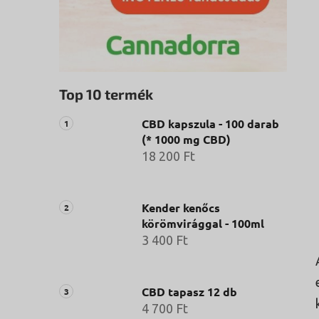
Top 10 termék
CBD kapszula - 100 darab
(* 1000 mg CBD)
18 200 Ft
Kender kenőcs
körömvirággal - 100ml
3 400 Ft
CBD tapasz 12 db
4 700 Ft