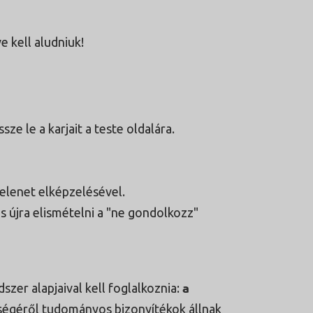
e kell aludniuk!
sze le a karjait a teste oldalára.
jelenet elképzelésével.
s újra elismételni a "ne gondolkozz"
a
zer alapjaival kell foglalkoznia:
égéről tudományos bizonyítékok állnak