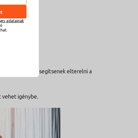
t
yes adatainak
ló
zhat.
osítanak, hogy segítsenek elterelni a
 vehet igénybe.