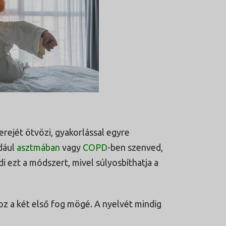
erejét ötvözi, gyakorlással egyre
dául
asztmában
vagy
COPD
-ben szenved,
i ezt a módszert, mivel súlyosbíthatja a
oz a két első fog mögé. A nyelvét mindig