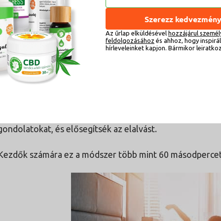
Szerezz kedvezmény
Az űrlap elküldésével
hozzájárul személ
feldolgozásához
és ahhoz, hogy inspirá
hírleveleinket kapjon. Bármikor leiratko
Hogyan lehet elaludni egy perc alatt
légzésre és az izmokra
Íme két tipp, amelyek a
összpont
gondolatokat, és elősegítsék az elalvást.
Kezdők számára ez a módszer több mint 60 másodpercet