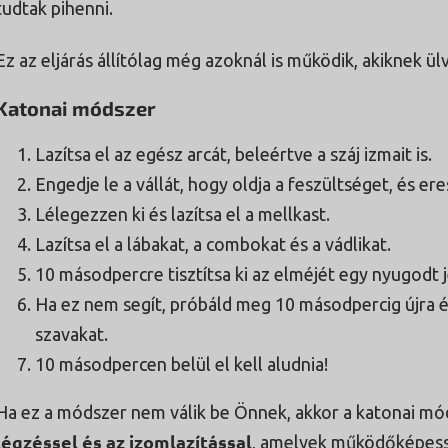
tudtak pihenni.
Ez az eljárás állítólag még azoknál is működik, akiknek ülv
Katonai módszer
Lazítsa el az egész arcát, beleértve a száj izmait is.
Engedje le a vállát, hogy oldja a feszültséget, és eres
Lélegezzen ki és lazítsa el a mellkast.
Lazítsa el a lábakat, a combokat és a vádlikat.
10 másodpercre tisztítsa ki az elméjét egy nyugodt 
Ha ez nem segít, próbáld meg 10 másodpercig újra é
szavakat.
10 másodpercen belül el kell aludnia!
Ha ez a módszer nem válik be Önnek, akkor a katonai móds
légzéssel és az izomlazítással
, amelyek működőképess