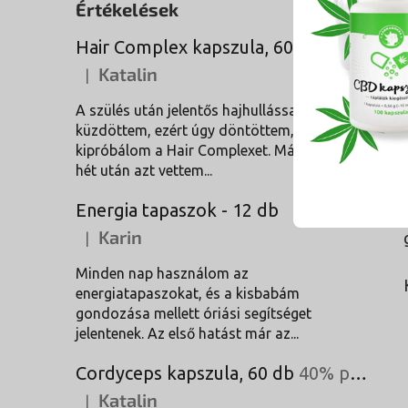
Értékelések
Hair Complex kapszula, 60 db
Katalin
|
A termék értékelése 5-ből 5 csillag.
A szülés után jelentős hajhullással
küzdöttem, ezért úgy döntöttem,
kipróbálom a Hair Complexet. Már néhány
hét után azt vettem...
Energia tapaszok - 12 db
Karin
|
A termék értékelése 5-ből 5 csillag.
Minden nap használom az
energiatapaszokat, és a kisbabám
gondozása mellett óriási segítséget
jelentenek. Az első hatást már az...
Cordyceps kapszula, 60 db
40% poliszacharidok
Katalin
|