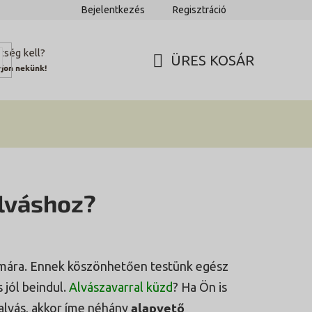
Bejelentkezés
Regisztráció
tség kell?
ÜRES KOSÁR
rjon nekünk!
KOSÁR
alváshoz?
zámára. Ennek köszönhetően testünk egész
 jól beindul.
Alvászavarral küzd
? Ha Ön is
alapvető
lalvás, akkor íme néhány