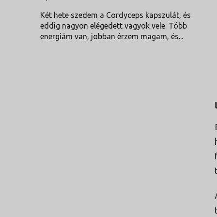
A termék értékelése 5-ből 5 csillag.
Két hete szedem a Cordyceps kapszulát, és
eddig nagyon elégedett vagyok vele. Több
energiám van, jobban érzem magam, és...