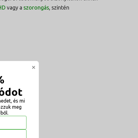
HD
vagy a
szorongás
, szintén
×
%
ódot
edet, és mi
azzuk meg
ből.