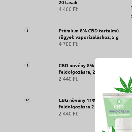
20 tasak
4 400 Ft
Prémium 8% CBD tartalmú
rügyek vaporizáláshoz, 5 g
4 700 Ft
CBD növény 8% - további
feldolgozásra, 2 g
2 440 Ft
CBG növény 11% - további
feldolgozásra 2 g
2 440 Ft